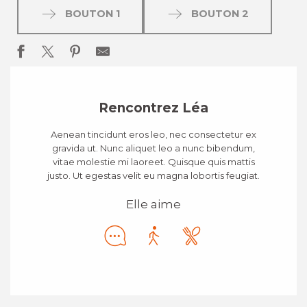
BOUTON 1
BOUTON 2
Rencontrez Léa
Aenean tincidunt eros leo, nec consectetur ex
gravida ut. Nunc aliquet leo a nunc bibendum,
vitae molestie mi laoreet. Quisque quis mattis
justo. Ut egestas velit eu magna lobortis feugiat.
Elle aime