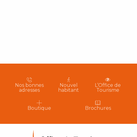
Nos bonnes
Nouvel
L’Office de
adresses
habitant
Tourisme
Boutique
Brochures