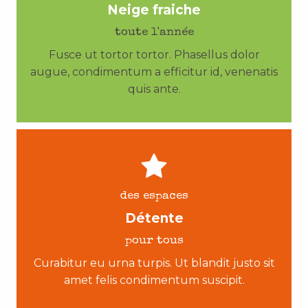
Neige fraiche
toute l'année
Fusce ut tortor tortor. Phasellus dolor
augue, condimentum a efficitur id, venenatis
quis ante.
des espaces
Détente
pour tous
Curabitur eu urna turpis. Ut blandit justo sit
amet felis condimentum suscipit.