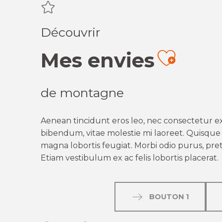
Découvrir
Mes envies
Ajout
de montagne
Aenean tincidunt eros leo, nec consectetur ex
bibendum, vitae molestie mi laoreet. Quisque q
magna lobortis feugiat. Morbi odio purus, preti
Etiam vestibulum ex ac felis lobortis placerat.
BOUTON 1