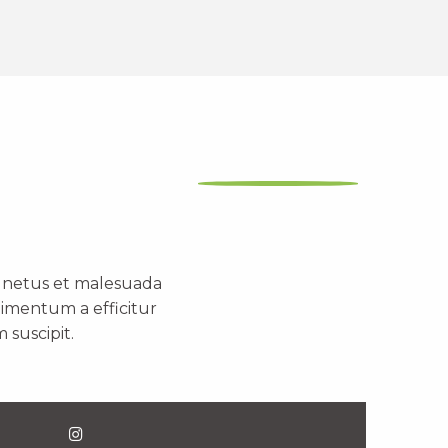
t netus et malesuada
dimentum a efficitur
 suscipit.