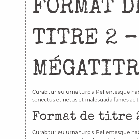
FORMAT D
TITRE 2 –
MÉGATIT
Curabitur eu urna turpis. Pellentesque hab
senectus et netus et malesuada fames ac t
Format de titre 
Curabitur eu urna turpis. Pellentesque hab