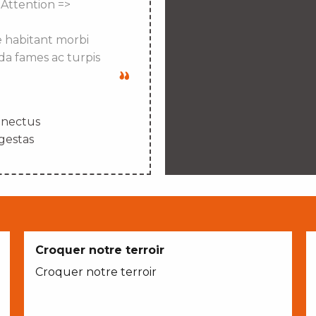
 Attention =>
e habitant morbi
da fames ac turpis
enectus
gestas
Croquer notre terroir
Croquer notre terroir