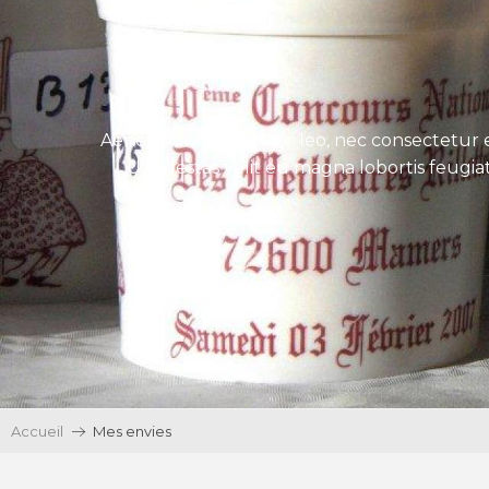
Aenean tincidunt eros leo, nec consectetur e
Ut egestas velit eu magna lobortis feugiat
Accueil
Mes envies