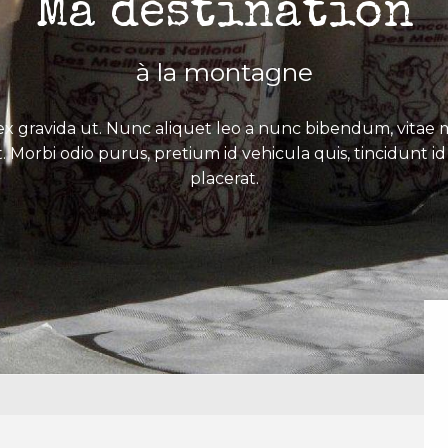
Ma destination
à la montagne
x gravida ut. Nunc aliquet leo a nunc bibendum, vitae mo
. Morbi odio purus, pretium id vehicula quis, tincidunt id 
placerat.