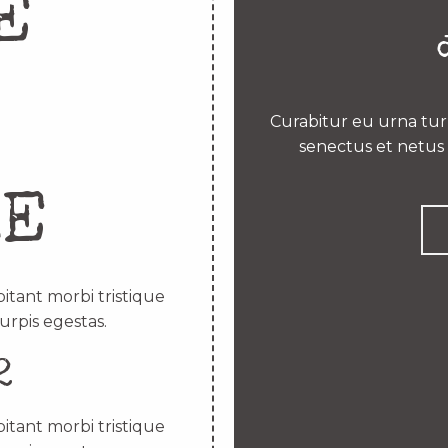
E
Curabitur eu urna turp
senectus et netus 
RE
itant morbi tristique
urpis egestas.
2
itant morbi tristique