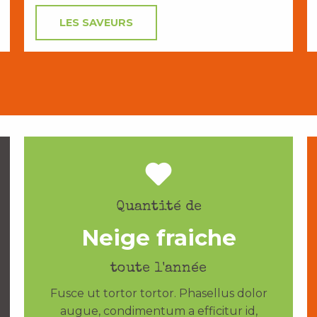
LES SAVEURS
Quantité de
Neige fraiche
toute l'année
Fusce ut tortor tortor. Phasellus dolor
augue, condimentum a efficitur id,