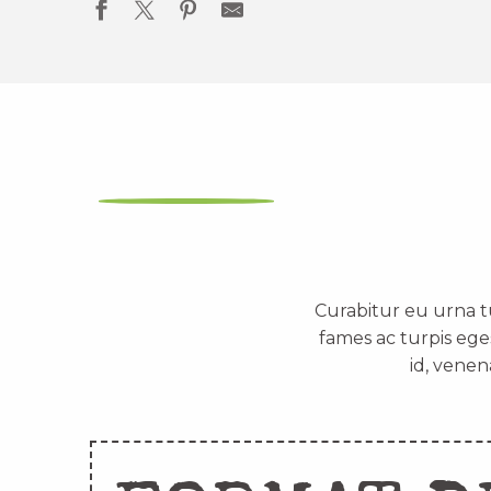
Curabitur eu urna t
fames ac turpis ege
id, venen