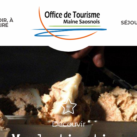
IR, À
SÉJO
IRE
Découvir