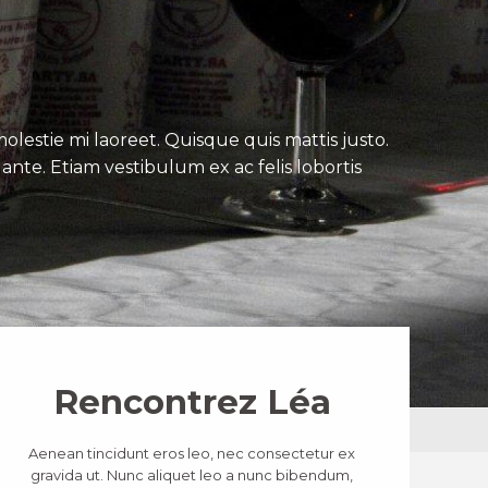
lestie mi laoreet. Quisque quis mattis justo.
ante. Etiam vestibulum ex ac felis lobortis
Rencontrez Léa
Aenean tincidunt eros leo, nec consectetur ex
gravida ut. Nunc aliquet leo a nunc bibendum,