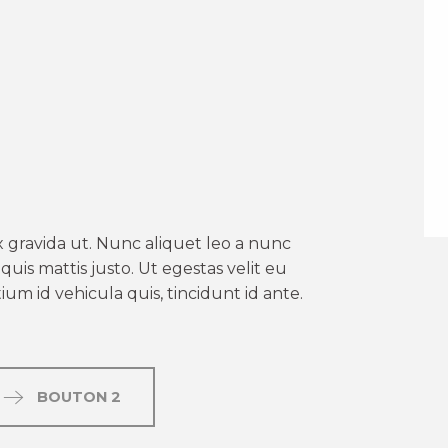
er aux favoris
 gravida ut. Nunc aliquet leo a nunc
uis mattis justo. Ut egestas velit eu
um id vehicula quis, tincidunt id ante.
BOUTON 2