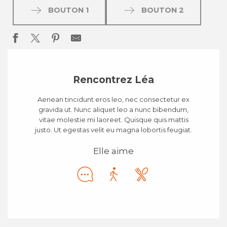
BOUTON 1
BOUTON 2
Rencontrez Léa
Aenean tincidunt eros leo, nec consectetur ex
gravida ut. Nunc aliquet leo a nunc bibendum,
vitae molestie mi laoreet. Quisque quis mattis
justo. Ut egestas velit eu magna lobortis feugiat.
Elle aime