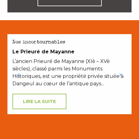
EN COUPLE
Nos incontournables
Le Prieuré de Mayanne
L’ancien Prieuré de Mayanne (XIè – XVè
V
siècles), classé parmi les Monuments
M
Historiques, est une propriété privée située à
Dangeul au cœur de l’antique pays...
LIRE LA SUITE