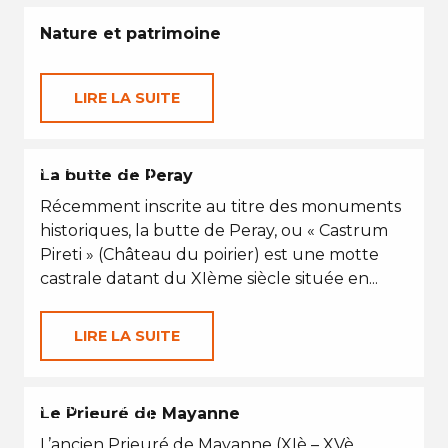
Nature et patrimoine
LIRE LA SUITE
VACANCES D'ÉTÉ
La butte de Peray
Récemment inscrite au titre des monuments
historiques, la butte de Peray, ou « Castrum
Pireti » (Château du poirier) est une motte
castrale datant du XIème siècle située en...
LIRE LA SUITE
VACANCES D'ÉTÉ
Le Prieuré de Mayanne
L’ancien Prieuré de Mayanne (XIè – XVè