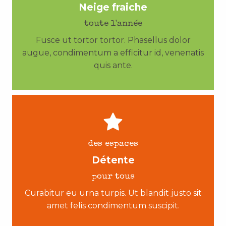
Neige fraiche
toute l'année
Fusce ut tortor tortor. Phasellus dolor
augue, condimentum a efficitur id, venenatis
quis ante.
des espaces
Détente
pour tous
Curabitur eu urna turpis. Ut blandit justo sit
amet felis condimentum suscipit.