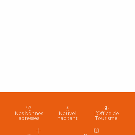
Nos bonnes
Nouvel
L’Office de
adresses
habitant
Tourisme