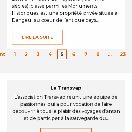
siècles), classé parmi les Monuments
Historiques, est une propriété privée située à
Dangeul au cœur de l’antique pays...
LIRE LA SUITE
nt
1
2
3
4
5
6
7
8
…
23
La Transvap
L’association Transvap réunit une équipe de
passionnés, qui a pour vocation de faire
découvrir à tous le plaisir des voyages d’antan
et de participer à la sauvegarde du...