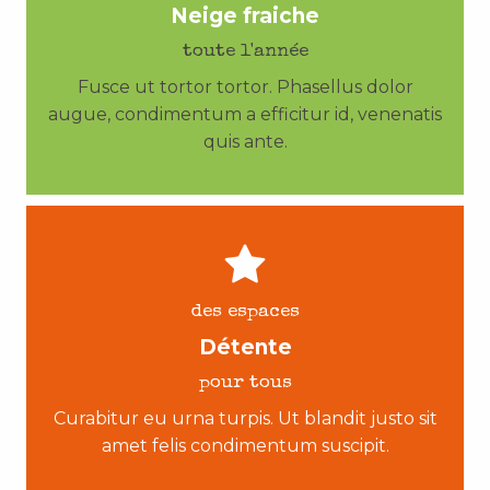
Neige fraiche
toute l'année
Fusce ut tortor tortor. Phasellus dolor
augue, condimentum a efficitur id, venenatis
quis ante.
des espaces
Détente
pour tous
Curabitur eu urna turpis. Ut blandit justo sit
amet felis condimentum suscipit.