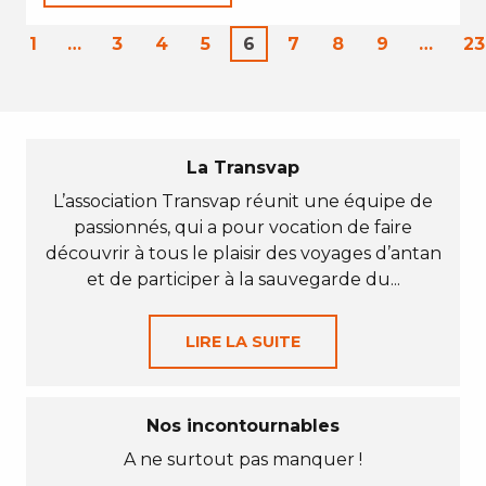
1
…
3
4
5
6
7
8
9
…
23
La Transvap
L’association Transvap réunit une équipe de
passionnés, qui a pour vocation de faire
découvrir à tous le plaisir des voyages d’antan
et de participer à la sauvegarde du...
LIRE LA SUITE
Nos incontournables
A ne surtout pas manquer !