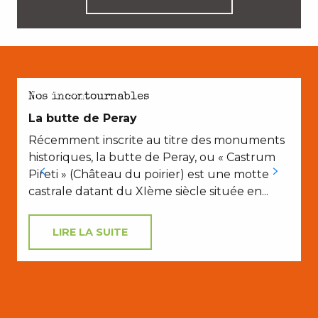
EN COUPLE
Nos incontournables
La butte de Peray
Récemment inscrite au titre des monuments
historiques, la butte de Peray, ou « Castrum
s
Pireti » (Château du poirier) est une motte
castrale datant du XIème siècle située en...
LIRE LA SUITE