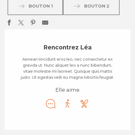
BOUTON 1
BOUTON 2
Rencontrez Léa
Aenean tincidunt eros leo, nec consectetur ex
gravida ut. Nunc aliquet leo a nunc bibendum,
vitae molestie mi laoreet. Quisque quis mattis
justo. Ut egestas velit eu magna lobortis feugiat.
Elle aime