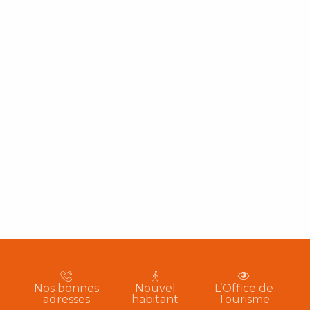
Nos bonnes
Nouvel
L’Office de
adresses
habitant
Tourisme