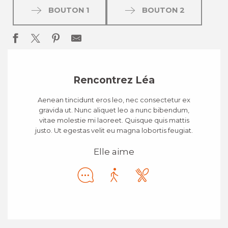
BOUTON 1
BOUTON 2
Rencontrez Léa
Aenean tincidunt eros leo, nec consectetur ex
gravida ut. Nunc aliquet leo a nunc bibendum,
vitae molestie mi laoreet. Quisque quis mattis
justo. Ut egestas velit eu magna lobortis feugiat.
Elle aime