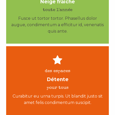
Neige fraiche
toute l'année
Fusce ut tortor tortor. Phasellus dolor
augue, condimentum a efficitur id, venenatis
quis ante.
des espaces
Détente
pour tous
Curabitur eu urna turpis. Ut blandit justo sit
amet felis condimentum suscipit.