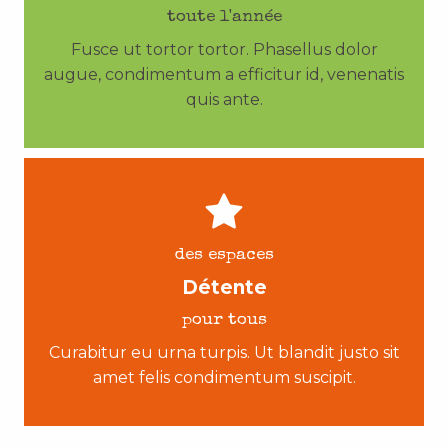
toute l'année
Fusce ut tortor tortor. Phasellus dolor
augue, condimentum a efficitur id, venenatis
quis ante.
des espaces
Détente
pour tous
Curabitur eu urna turpis. Ut blandit justo sit
amet felis condimentum suscipit.