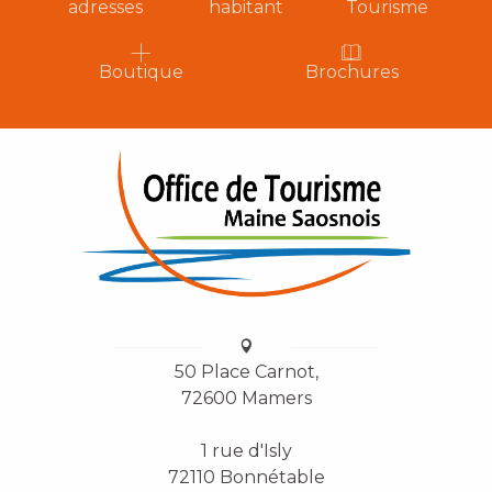
adresses
habitant
Tourisme
Boutique
Brochures
50 Place Carnot,
72600 Mamers
1 rue d'Isly
72110 Bonnétable