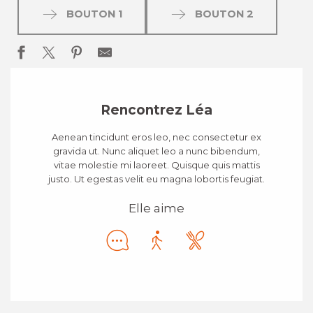
BOUTON 1
BOUTON 2
Rencontrez Léa
Aenean tincidunt eros leo, nec consectetur ex
gravida ut. Nunc aliquet leo a nunc bibendum,
vitae molestie mi laoreet. Quisque quis mattis
justo. Ut egestas velit eu magna lobortis feugiat.
Elle aime