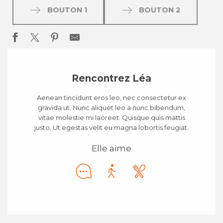
BOUTON 1
BOUTON 2
Rencontrez Léa
Aenean tincidunt eros leo, nec consectetur ex
gravida ut. Nunc aliquet leo a nunc bibendum,
vitae molestie mi laoreet. Quisque quis mattis
justo. Ut egestas velit eu magna lobortis feugiat.
Elle aime