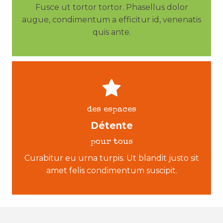
Fusce ut tortor tortor. Phasellus dolor
augue, condimentum a efficitur id, venenatis
quis ante.
des espaces
Détente
pour tous
Curabitur eu urna turpis. Ut blandit justo sit
amet felis condimentum suscipit.