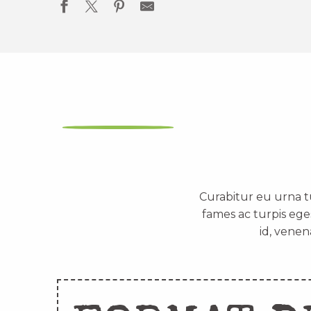
Curabitur eu urna t
fames ac turpis ege
id, venen