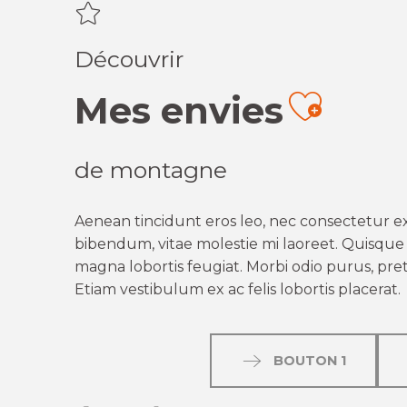
Découvrir
Mes envies
Ajout
de montagne
Aenean tincidunt eros leo, nec consectetur ex
bibendum, vitae molestie mi laoreet. Quisque q
magna lobortis feugiat. Morbi odio purus, preti
Etiam vestibulum ex ac felis lobortis placerat.
BOUTON 1