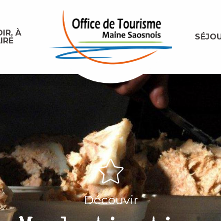
IR, À
SÉJO
IRE
Découvir