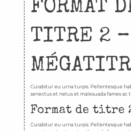
FORMAT D
TITRE 2 –
MÉGATIT
Curabitur eu urna turpis. Pellentesque hab
senectus et netus et malesuada fames ac t
Format de titre 
Curabitur eu urna turpis. Pellentesque hab