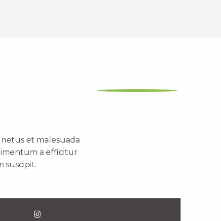
t netus et malesuada
dimentum a efficitur
 suscipit.