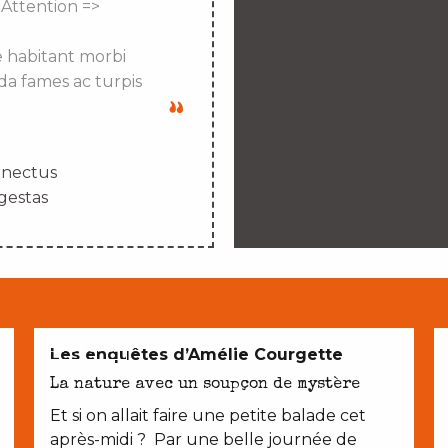
 Attention =>
e habitant morbi
da fames ac turpis
enectus
gestas
EN COUPLE
Les enquêtes d’Amélie Courgette
La nature avec un soupçon de mystère
Et si on allait faire une petite balade cet
après-midi ? Par une belle journée de