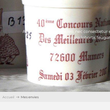
Aenean tincidunt eros leo, nec consectetur e
Ut egestas velit eu magna lobortis feugiat
Accueil
Mes envies