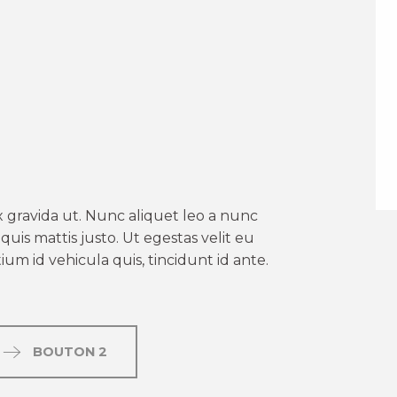
er aux favoris
 gravida ut. Nunc aliquet leo a nunc
uis mattis justo. Ut egestas velit eu
um id vehicula quis, tincidunt id ante.
BOUTON 2