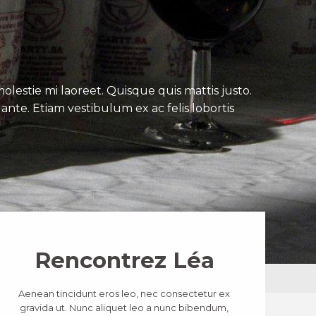
lestie mi laoreet. Quisque quis mattis justo.
ante. Etiam vestibulum ex ac felis lobortis
Rencontrez Léa
Aenean tincidunt eros leo, nec consectetur ex
gravida ut. Nunc aliquet leo a nunc bibendum,