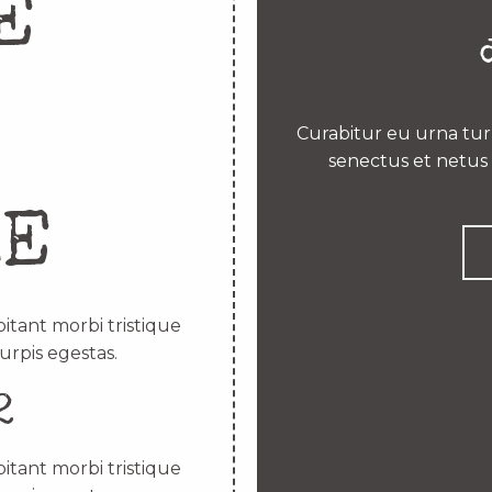
E
Curabitur eu urna turp
senectus et netus 
RE
itant morbi tristique
urpis egestas.
2
itant morbi tristique