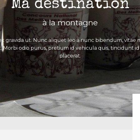
Ma destination
à la montagne
x gravida ut. Nunc aliquet leo a nunc bibendum, vitae mo
. Morbi odio purus, pretium id vehicula quis, tincidunt id 
placerat.