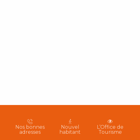
Nos bonnes
Nouvel
L’Office de
adresses
habitant
Tourisme