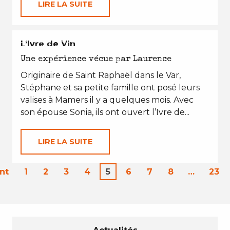
LIRE LA SUITE
EN TOUTES SAISONS
L’Ivre de Vin
Une expérience vécue par Laurence
Originaire de Saint Raphaël dans le Var,
Stéphane et sa petite famille ont posé leurs
valises à Mamers il y a quelques mois. Avec
son épouse Sonia, ils ont ouvert l’Ivre de...
LIRE LA SUITE
nt
1
2
3
4
5
6
7
8
…
23