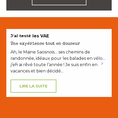
EN COUPLE
J’ai testé les VAE
Une expérience tout en douceur
Ah, le Maine Saosnois… ses chemins de
randonnée, idéaux pour les balades en vélo…
j’en ai rêvé toute l’année ! Je suis enfin en
vacances et bien décidé...
LIRE LA SUITE