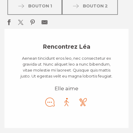
BOUTON 1
BOUTON 2
Rencontrez Léa
Aenean tincidunt eros leo, nec consectetur ex
gravida ut. Nunc aliquet leo a nunc bibendum,
vitae molestie mi laoreet. Quisque quis mattis
justo. Ut egestas velit eu magna lobortis feugiat.
Elle aime