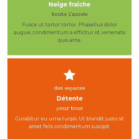
Neige fraiche
toute l'année
Fusce ut tortor tortor. Phasellus dolor
augue, condimentum a efficitur id, venenatis
quis ante.
des espaces
Détente
pour tous
Curabitur eu urna turpis. Ut blandit justo sit
amet felis condimentum suscipit.