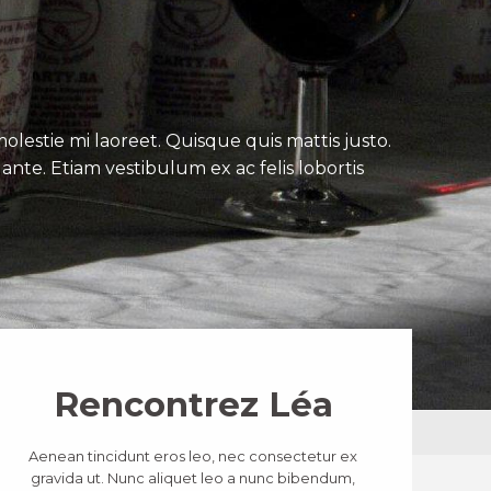
lestie mi laoreet. Quisque quis mattis justo.
ante. Etiam vestibulum ex ac felis lobortis
Rencontrez Léa
Aenean tincidunt eros leo, nec consectetur ex
gravida ut. Nunc aliquet leo a nunc bibendum,