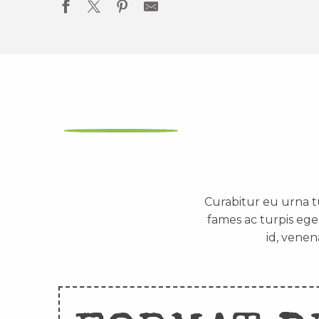
Curabitur eu urna t
fames ac turpis ege
id, venen