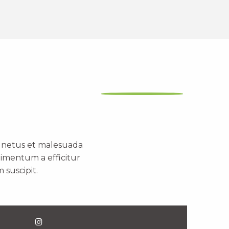
t netus et malesuada
dimentum a efficitur
 suscipit.