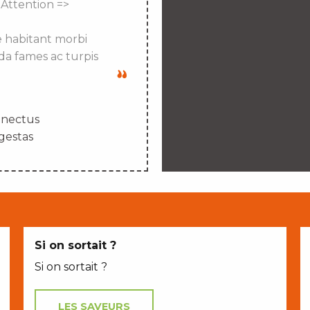
 Attention =>
e habitant morbi
da fames ac turpis
enectus
gestas
Si on sortait ?
Si on sortait ?
LES SAVEURS