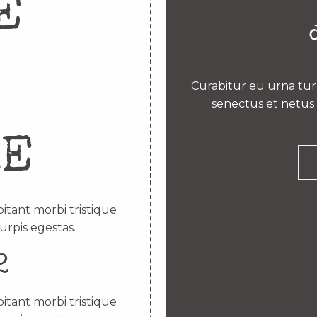
E
Curabitur eu urna turp
senectus et netus 
RE
itant morbi tristique
urpis egestas.
2
itant morbi tristique