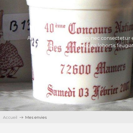
Aenean tincidunt eros leo, nec consectetur e
Ut egestas velit eu magna lobortis feugiat
Accueil
Mes envies