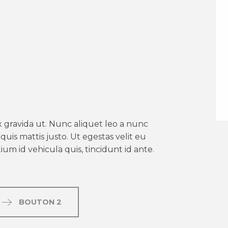
er aux favoris
 gravida ut. Nunc aliquet leo a nunc
uis mattis justo. Ut egestas velit eu
um id vehicula quis, tincidunt id ante.
BOUTON 2