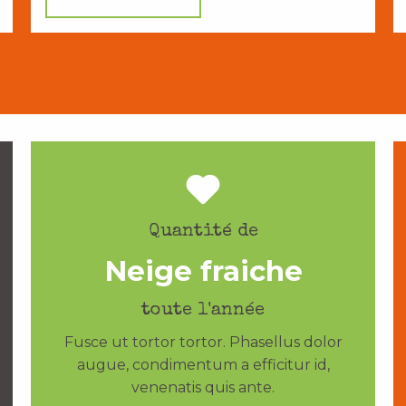
Quantité de
Neige fraiche
toute l'année
Fusce ut tortor tortor. Phasellus dolor
augue, condimentum a efficitur id,
venenatis quis ante.