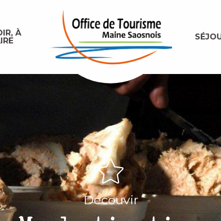
IR, À
SÉJO
IRE
Découvir