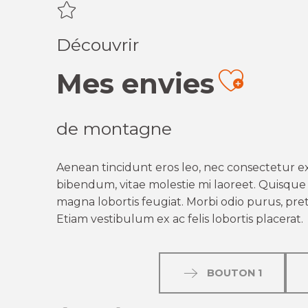
Découvrir
Mes envies
Ajout
de montagne
Aenean tincidunt eros leo, nec consectetur ex
bibendum, vitae molestie mi laoreet. Quisque q
magna lobortis feugiat. Morbi odio purus, preti
Etiam vestibulum ex ac felis lobortis placerat.
BOUTON 1