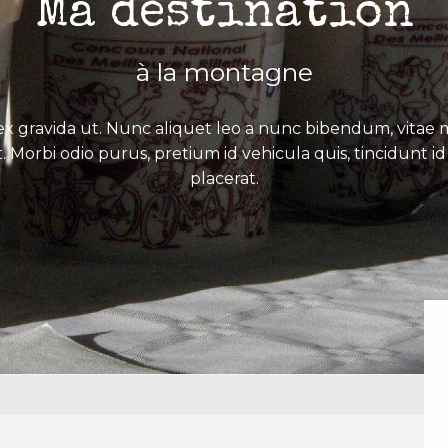
Ma destination
à la montagne
x gravida ut. Nunc aliquet leo a nunc bibendum, vitae mo
. Morbi odio purus, pretium id vehicula quis, tincidunt id 
placerat.