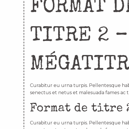
FORMAT D
TITRE 2 –
MÉGATIT
Curabitur eu urna turpis. Pellentesque hab
senectus et netus et malesuada fames ac t
Format de titre 
Curabitur eu urna turpis. Pellentesque hab