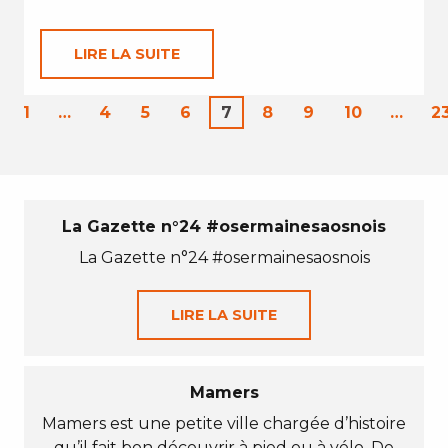
LIRE LA SUITE
1
…
4
5
6
7
8
9
10
…
2
La Gazette n°24 #osermainesaosnois
La Gazette n°24 #osermainesaosnois
LIRE LA SUITE
Mamers
Mamers est une petite ville chargée d’histoire
qu’il fait bon découvrir à pied ou à vélo. De