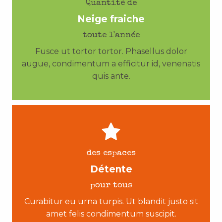
Quantité de
Neige fraiche
toute l'année
Fusce ut tortor tortor. Phasellus dolor
augue, condimentum a efficitur id, venenatis
quis ante.
des espaces
Détente
pour tous
Curabitur eu urna turpis. Ut blandit justo sit
amet felis condimentum suscipit.