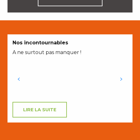
Nos incontournables
A ne surtout pas manquer !
d
LIRE LA SUITE