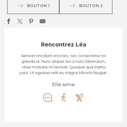
BOUTON 1
BOUTON 2
Rencontrez Léa
Aenean tincidunt eros leo, nec consectetur ex
gravida ut. Nunc aliquet leo a nunc bibendum,
vitae molestie mi laoreet. Quisque quis mattis
justo. Ut egestas velit eu magna lobortis feugiat.
Elle aime