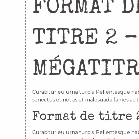
FORMAT D
TITRE 2 –
MÉGATIT
Curabitur eu urna turpis. Pellentesque hab
senectus et netus et malesuada fames ac t
Format de titre 
Curabitur eu urna turpis. Pellentesque hab