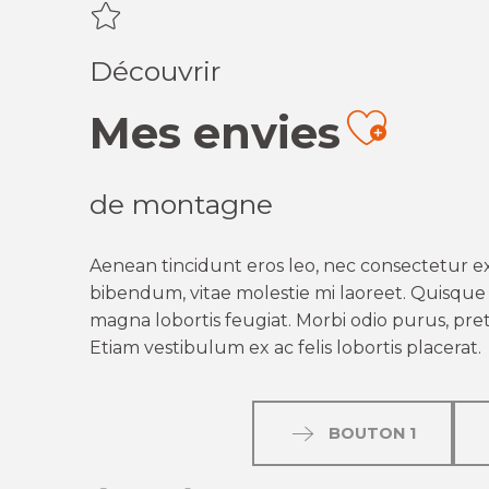
Découvrir
Mes envies
Ajout
de montagne
Aenean tincidunt eros leo, nec consectetur ex
bibendum, vitae molestie mi laoreet. Quisque q
magna lobortis feugiat. Morbi odio purus, preti
Etiam vestibulum ex ac felis lobortis placerat.
BOUTON 1