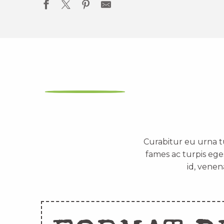
Curabitur eu urna t
fames ac turpis ege
id, venen