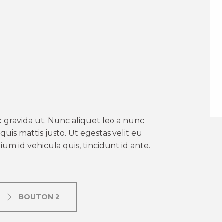
er aux favoris
 gravida ut. Nunc aliquet leo a nunc
uis mattis justo. Ut egestas velit eu
um id vehicula quis, tincidunt id ante.
BOUTON 2