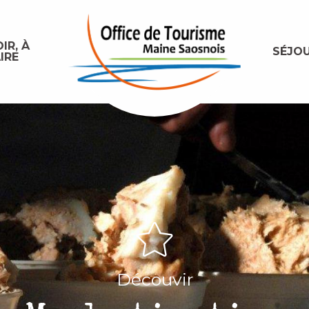
IR, À
SÉJO
IRE
Découvir