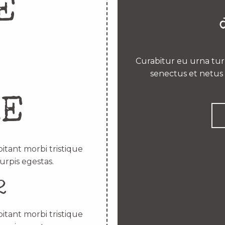
E
Curabitur eu urna turp
senectus et netus 
RE
itant morbi tristique
urpis egestas.
2
itant morbi tristique