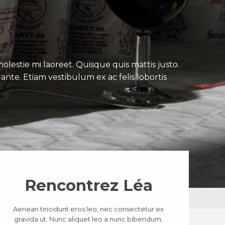
lestie mi laoreet. Quisque quis mattis justo.
ante. Etiam vestibulum ex ac felis lobortis
Rencontrez Léa
Aenean tincidunt eros leo, nec consectetur ex
gravida ut. Nunc aliquet leo a nunc bibendum,