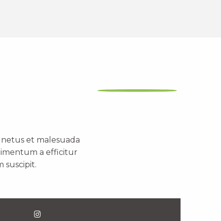
t netus et malesuada
dimentum a efficitur
 suscipit.