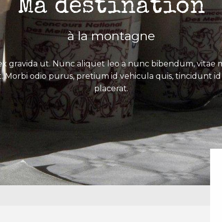
Ma destination
à la montagne
x gravida ut. Nunc aliquet leo a nunc bibendum, vitae mo
. Morbi odio purus, pretium id vehicula quis, tincidunt id 
placerat.