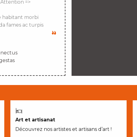
 Attention =>
e habitant morbi
da fames ac turpis
enectus
gestas
Art et artisanat
Découvrez nos artistes et artisans d’art !