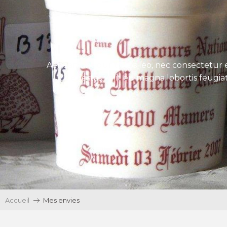
Aenean tincidunt eros leo, nec consectetur e
Ut egestas velit eu magna lobortis feugiat
Accueil
Mes envies