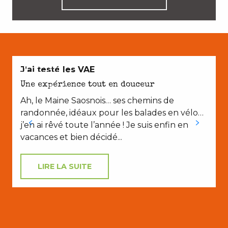
EN COUPLE
J’ai testé les VAE
Une expérience tout en douceur
Ah, le Maine Saosnois… ses chemins de
P
randonnée, idéaux pour les balades en vélo…
t
j’en ai rêvé toute l’année ! Je suis enfin en
vacances et bien décidé...
LIRE LA SUITE