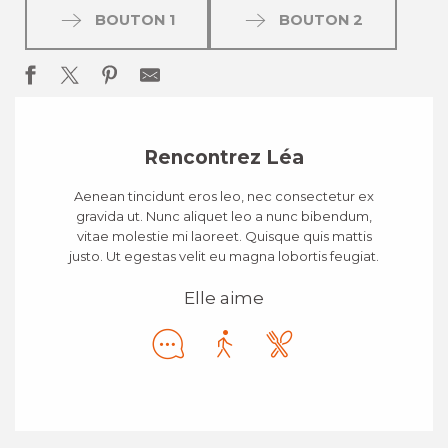
BOUTON 1
BOUTON 2
Rencontrez Léa
Aenean tincidunt eros leo, nec consectetur ex
gravida ut. Nunc aliquet leo a nunc bibendum,
vitae molestie mi laoreet. Quisque quis mattis
justo. Ut egestas velit eu magna lobortis feugiat.
Elle aime