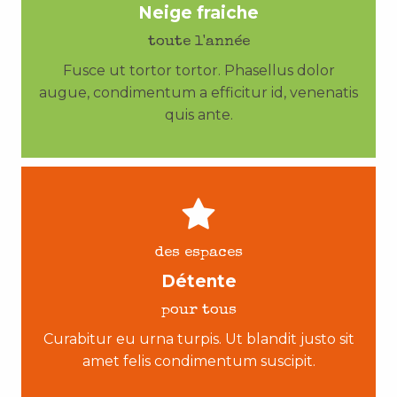
Neige fraiche
toute l'année
Fusce ut tortor tortor. Phasellus dolor
augue, condimentum a efficitur id, venenatis
quis ante.
des espaces
Détente
pour tous
Curabitur eu urna turpis. Ut blandit justo sit
amet felis condimentum suscipit.