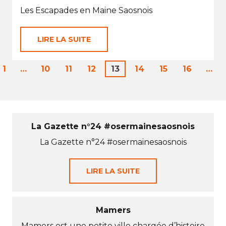
Les Escapades en Maine Saosnois
LIRE LA SUITE
1
…
10
11
12
13
14
15
16
…
La Gazette n°24 #osermainesaosnois
La Gazette n°24 #osermainesaosnois
LIRE LA SUITE
Mamers
Mamers est une petite ville chargée d’histoire