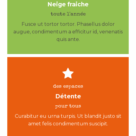
Neige fraiche
toute l'année
Fusce ut tortor tortor. Phasellus dolor
augue, condimentum a efficitur id, venenatis
quis ante.
des espaces
Détente
pour tous
Curabitur eu urna turpis. Ut blandit justo sit
amet felis condimentum suscipit.