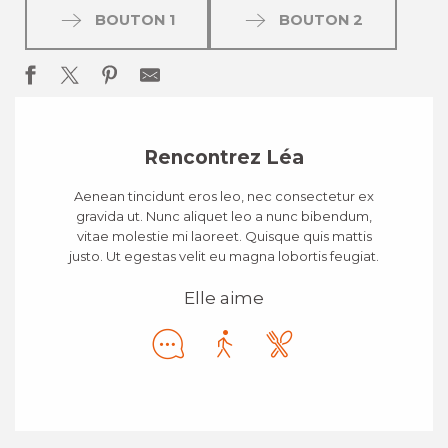
BOUTON 1
BOUTON 2
Rencontrez Léa
Aenean tincidunt eros leo, nec consectetur ex
gravida ut. Nunc aliquet leo a nunc bibendum,
vitae molestie mi laoreet. Quisque quis mattis
justo. Ut egestas velit eu magna lobortis feugiat.
Elle aime