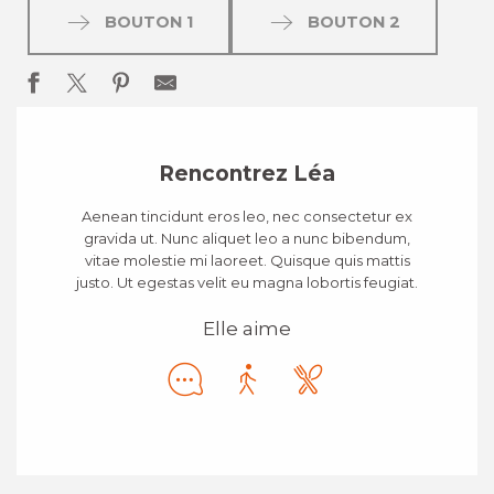
BOUTON 1
BOUTON 2
Rencontrez Léa
Aenean tincidunt eros leo, nec consectetur ex
gravida ut. Nunc aliquet leo a nunc bibendum,
vitae molestie mi laoreet. Quisque quis mattis
justo. Ut egestas velit eu magna lobortis feugiat.
Elle aime