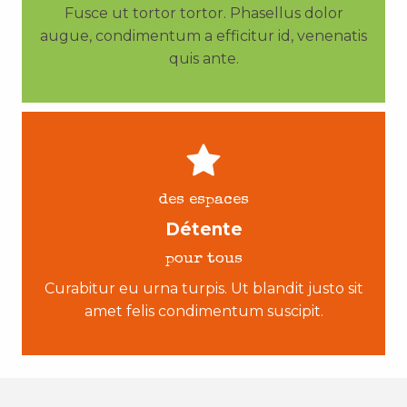
Fusce ut tortor tortor. Phasellus dolor
augue, condimentum a efficitur id, venenatis
quis ante.
des espaces
Détente
pour tous
Curabitur eu urna turpis. Ut blandit justo sit
amet felis condimentum suscipit.