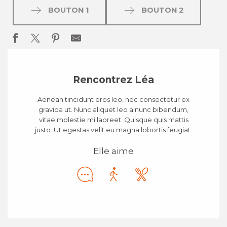
BOUTON 1
BOUTON 2
Rencontrez Léa
Aenean tincidunt eros leo, nec consectetur ex
gravida ut. Nunc aliquet leo a nunc bibendum,
vitae molestie mi laoreet. Quisque quis mattis
justo. Ut egestas velit eu magna lobortis feugiat.
Elle aime