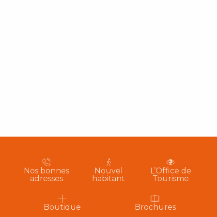
Nos bonnes
Nouvel
L’Office de
adresses
habitant
Tourisme
Boutique
Brochures