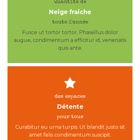
Quantité de
Neige fraiche
toute l'année
Fusce ut tortor tortor. Phasellus dolor
augue, condimentum a efficitur id, venenatis
quis ante.
des espaces
Détente
pour tous
Curabitur eu urna turpis. Ut blandit justo sit
amet felis condimentum suscipit.