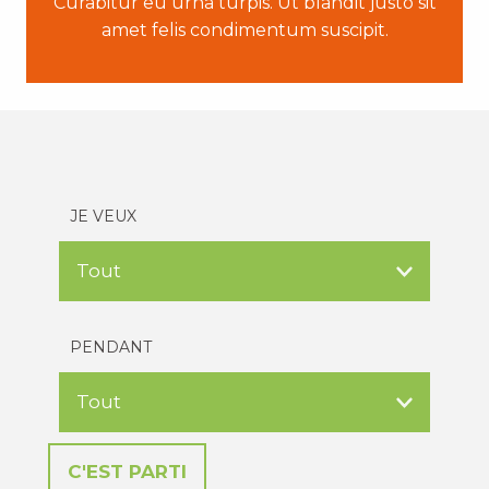
Curabitur eu urna turpis. Ut blandit justo sit
amet felis condimentum suscipit.
JE VEUX
PENDANT