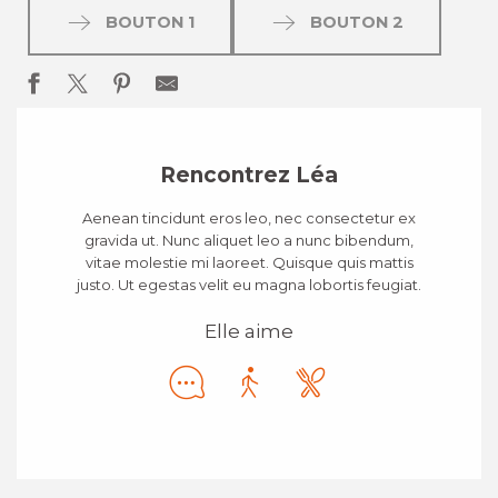
BOUTON 1
BOUTON 2
Rencontrez Léa
Aenean tincidunt eros leo, nec consectetur ex
gravida ut. Nunc aliquet leo a nunc bibendum,
vitae molestie mi laoreet. Quisque quis mattis
justo. Ut egestas velit eu magna lobortis feugiat.
Elle aime