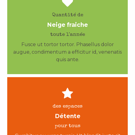
Quantité de
Neige fraiche
toute l'année
Fusce ut tortor tortor. Phasellus dolor
augue, condimentum a efficitur id, venenatis
quis ante.
des espaces
Détente
pour tous