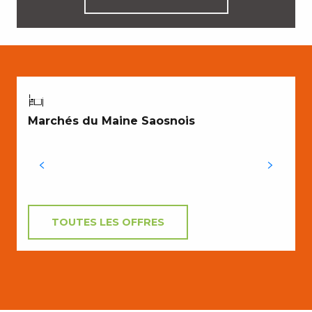
CROQUER NOTRE TERROIR
À
Marchés du Maine Saosnois
TOUTES LES OFFRES