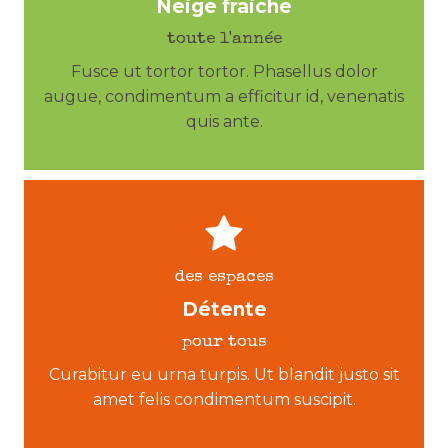
Neige fraiche
toute l'année
Fusce ut tortor tortor. Phasellus dolor
augue, condimentum a efficitur id, venenatis
quis ante.
des espaces
Détente
pour tous
Curabitur eu urna turpis. Ut blandit justo sit
amet felis condimentum suscipit.