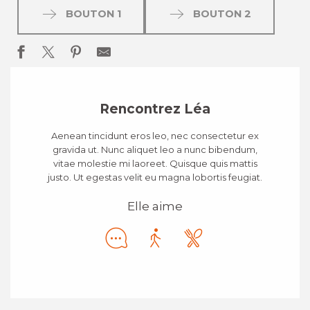
BOUTON 1
BOUTON 2
Rencontrez Léa
Aenean tincidunt eros leo, nec consectetur ex
gravida ut. Nunc aliquet leo a nunc bibendum,
vitae molestie mi laoreet. Quisque quis mattis
justo. Ut egestas velit eu magna lobortis feugiat.
Elle aime