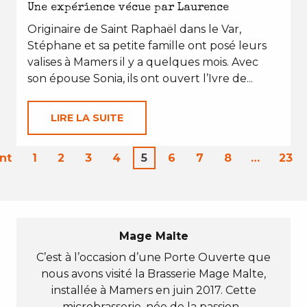
Une expérience vécue par Laurence
Originaire de Saint Raphaël dans le Var,
Stéphane et sa petite famille ont posé leurs
valises à Mamers il y a quelques mois. Avec
son épouse Sonia, ils ont ouvert l’Ivre de...
LIRE LA SUITE
nt
1
2
3
4
5
6
7
8
…
23
Mage Malte
C’est à l’occasion d’une Porte Ouverte que
nous avons visité la Brasserie Mage Malte,
installée à Mamers en juin 2017. Cette
microbrasserie, née de la passion...