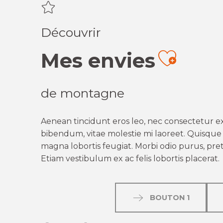
Découvrir
Mes envies
Ajout
de montagne
Aenean tincidunt eros leo, nec consectetur ex
bibendum, vitae molestie mi laoreet. Quisque q
magna lobortis feugiat. Morbi odio purus, preti
Etiam vestibulum ex ac felis lobortis placerat.
BOUTON 1