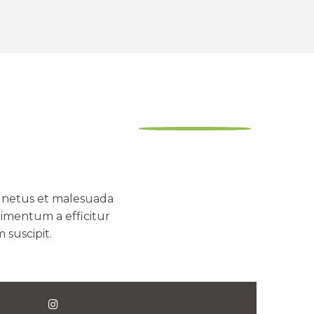
t netus et malesuada
dimentum a efficitur
 suscipit.