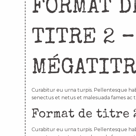
FORMAT D
TITRE 2 –
MÉGATIT
Curabitur eu urna turpis. Pellentesque hab
senectus et netus et malesuada fames ac t
Format de titre 
Curabitur eu urna turpis. Pellentesque hab