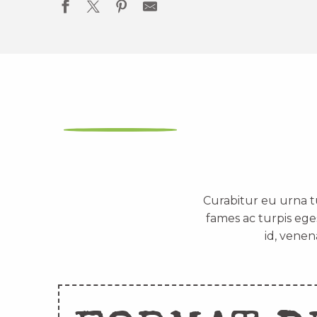
Curabitur eu urna t
fames ac turpis ege
id, venen