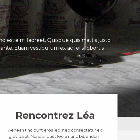
lestie mi laoreet. Quisque quis mattis justo.
ante. Etiam vestibulum ex ac felis lobortis
Rencontrez Léa
Aenean tincidunt eros leo, nec consectetur ex
gravida ut. Nunc aliquet leo a nunc bibendum,