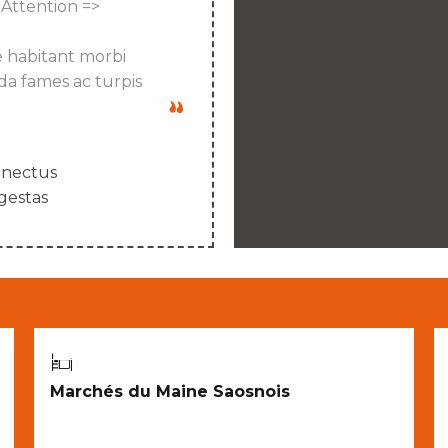
 Attention =>
e habitant morbi
da fames ac turpis
enectus
gestas
CROQUER NOTRE TERROIR
Marchés du Maine Saosnois