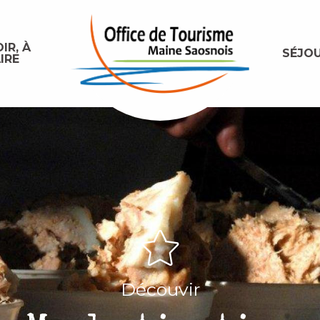
IR, À
SÉJO
IRE
Découvir