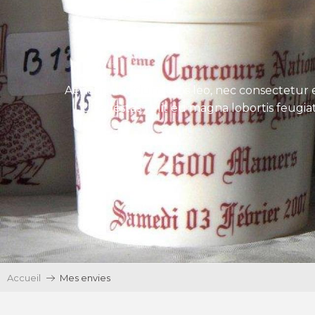
Aenean tincidunt eros leo, nec consectetur e
Ut egestas velit eu magna lobortis feugiat
Accueil
Mes envies