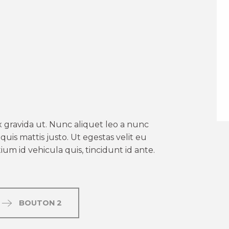
er aux favoris
 gravida ut. Nunc aliquet leo a nunc
uis mattis justo. Ut egestas velit eu
um id vehicula quis, tincidunt id ante.
BOUTON 2