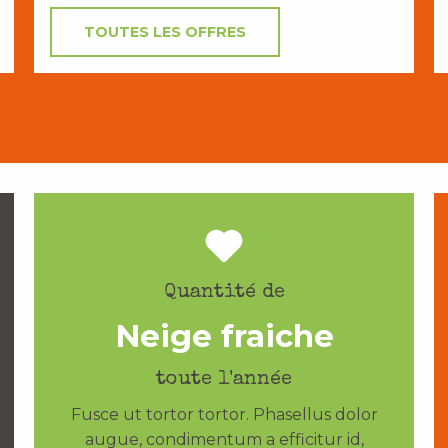
TOUTES LES OFFRES
Quantité de
Neige fraiche
toute l'année
Fusce ut tortor tortor. Phasellus dolor
augue, condimentum a efficitur id,