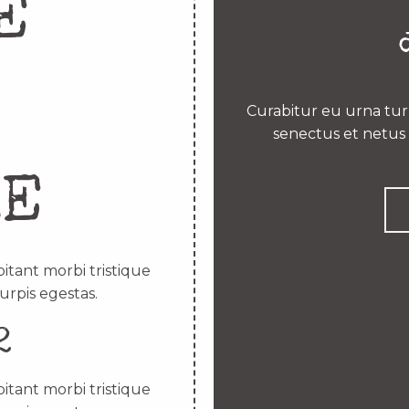
E
Curabitur eu urna turp
senectus et netus 
RE
itant morbi tristique
urpis egestas.
2
itant morbi tristique