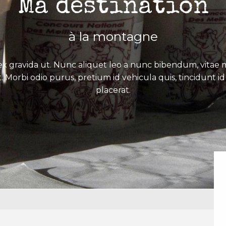
Ma destination
à la montagne
x gravida ut. Nunc aliquet leo a nunc bibendum, vitae mo
. Morbi odio purus, pretium id vehicula quis, tincidunt id 
placerat.