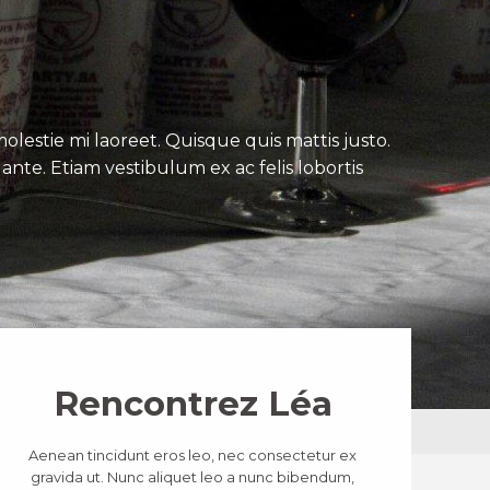
lestie mi laoreet. Quisque quis mattis justo.
ante. Etiam vestibulum ex ac felis lobortis
Rencontrez Léa
Aenean tincidunt eros leo, nec consectetur ex
gravida ut. Nunc aliquet leo a nunc bibendum,