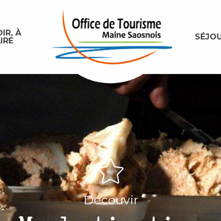
IR, À
SÉJO
IRE
Découvir