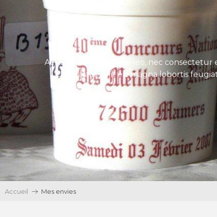
Aenean tincidunt eros leo, nec consectetur e
Ut egestas velit eu magna lobortis feugiat
Accueil
Mes envies