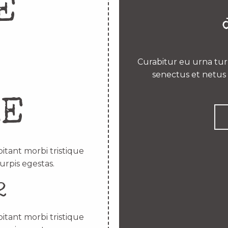
E
Curabitur eu urna turp
senectus et netus 
RE
itant morbi tristique
urpis egestas.
2
itant morbi tristique