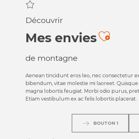
Découvrir
Mes envies
Ajout
de montagne
Aenean tincidunt eros leo, nec consectetur ex
bibendum, vitae molestie mi laoreet. Quisque q
magna lobortis feugiat. Morbi odio purus, preti
Etiam vestibulum ex ac felis lobortis placerat.
BOUTON 1