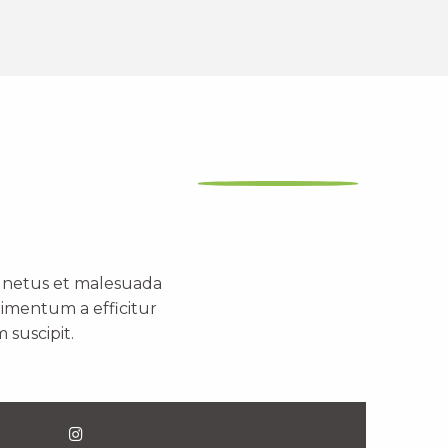
t netus et malesuada
dimentum a efficitur
 suscipit.