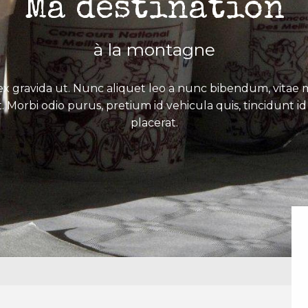
Ma destination
à la montagne
x gravida ut. Nunc aliquet leo a nunc bibendum, vitae mo
. Morbi odio purus, pretium id vehicula quis, tincidunt id 
placerat.