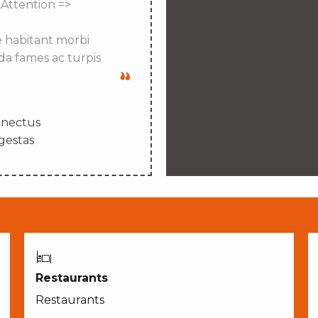
 Attention =>
e habitant morbi
da fames ac turpis
enectus
gestas
Restaurants
Restaurants