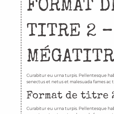
FORMAT D
TITRE 2 –
MÉGATIT
Curabitur eu urna turpis. Pellentesque hab
senectus et netus et malesuada fames ac t
Format de titre 
Curabitur eu urna turpis. Pellentesque hab