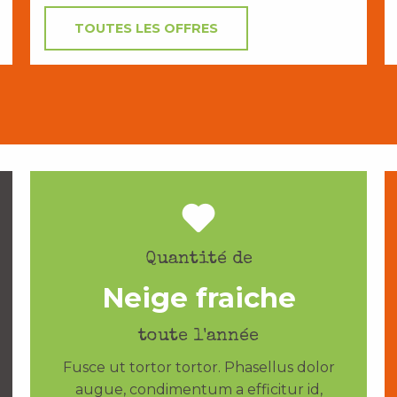
TOUTES LES OFFRES
Quantité de
Neige fraiche
toute l'année
Fusce ut tortor tortor. Phasellus dolor
augue, condimentum a efficitur id,