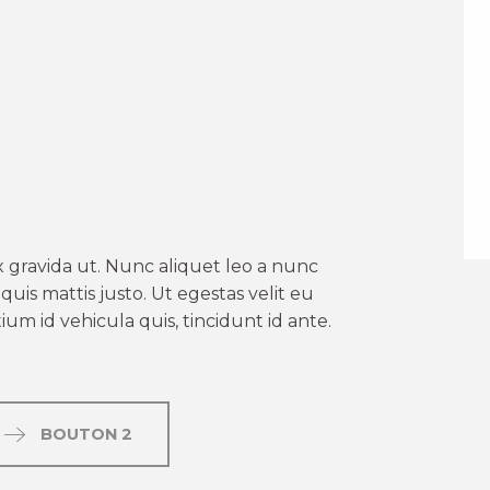
er aux favoris
 gravida ut. Nunc aliquet leo a nunc
uis mattis justo. Ut egestas velit eu
um id vehicula quis, tincidunt id ante.
BOUTON 2