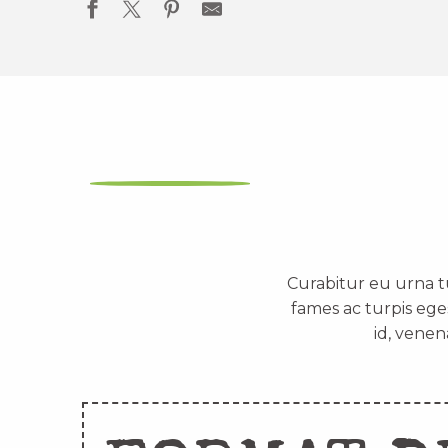
Curabitur eu urna t
fames ac turpis ege
id, venen