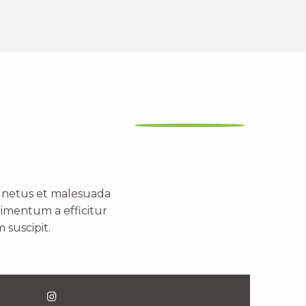
t netus et malesuada
dimentum a efficitur
 suscipit.