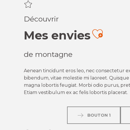
Découvrir
Mes envies
Ajout
de montagne
Aenean tincidunt eros leo, nec consectetur ex
bibendum, vitae molestie mi laoreet. Quisque q
magna lobortis feugiat. Morbi odio purus, preti
Etiam vestibulum ex ac felis lobortis placerat.
BOUTON 1