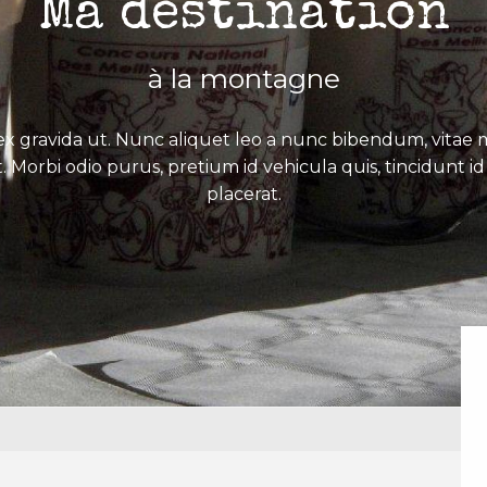
Ma destination
à la montagne
x gravida ut. Nunc aliquet leo a nunc bibendum, vitae mo
. Morbi odio purus, pretium id vehicula quis, tincidunt id 
placerat.