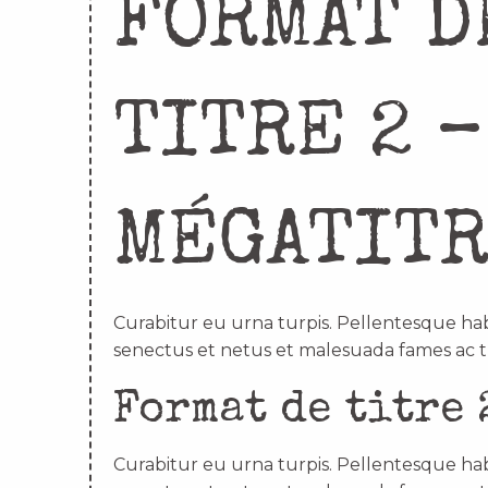
FORMAT D
TITRE 2 –
MÉGATIT
Curabitur eu urna turpis. Pellentesque hab
senectus et netus et malesuada fames ac t
Format de titre 
Curabitur eu urna turpis. Pellentesque hab