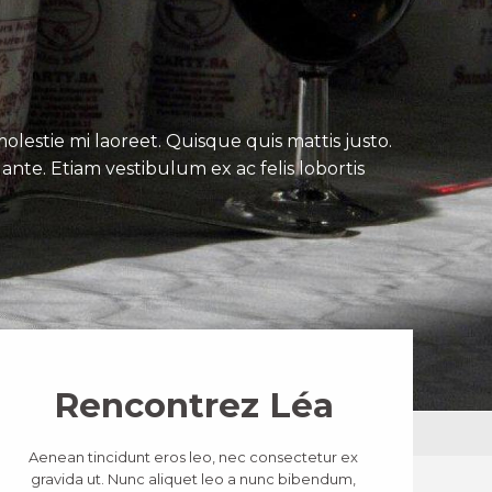
lestie mi laoreet. Quisque quis mattis justo.
ante. Etiam vestibulum ex ac felis lobortis
Rencontrez Léa
Aenean tincidunt eros leo, nec consectetur ex
gravida ut. Nunc aliquet leo a nunc bibendum,