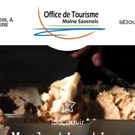
IR, À
SÉJO
IRE
Découvir