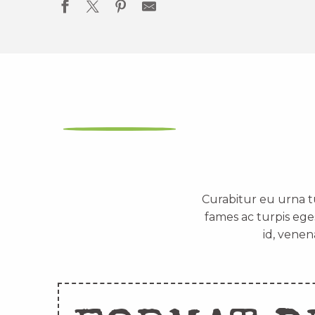
Curabitur eu urna t
fames ac turpis ege
id, venen