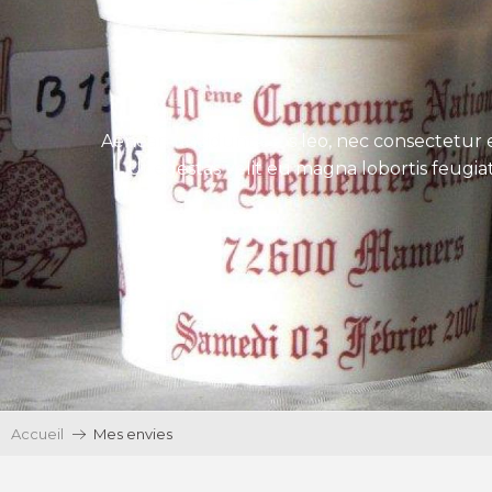
Aenean tincidunt eros leo, nec consectetur e
Ut egestas velit eu magna lobortis feugiat
Accueil
Mes envies