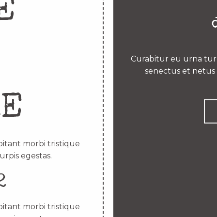
E
Curabitur eu urna turp
senectus et netus 
RE
itant morbi tristique
urpis egestas.
2
itant morbi tristique