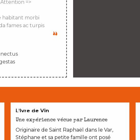
 Attention =>
e habitant morbi
da fames ac turpis
enectus
gestas
CROQUER NOTRE TERROIR
L’Ivre de Vin
Une expérience vécue par Laurence
Originaire de Saint Raphaël dans le Var,
Stéphane et sa petite famille ont posé