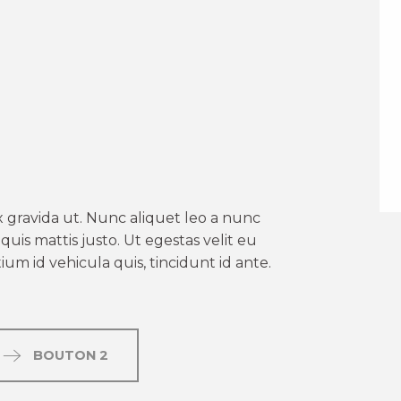
er aux favoris
 gravida ut. Nunc aliquet leo a nunc
uis mattis justo. Ut egestas velit eu
um id vehicula quis, tincidunt id ante.
BOUTON 2