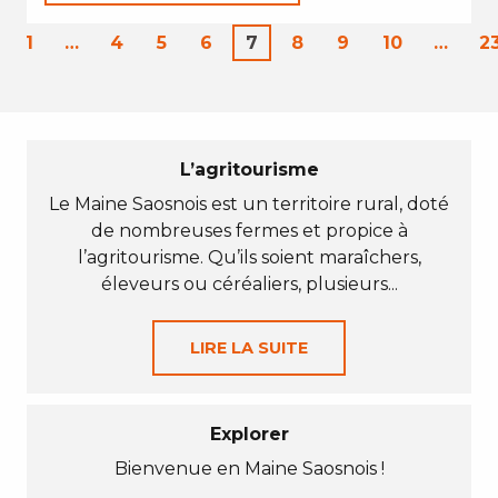
1
…
4
5
6
7
8
9
10
…
2
L’agritourisme
Le Maine Saosnois est un territoire rural, doté
de nombreuses fermes et propice à
l’agritourisme. Qu’ils soient maraîchers,
éleveurs ou céréaliers, plusieurs...
LIRE LA SUITE
Explorer
Bienvenue en Maine Saosnois !