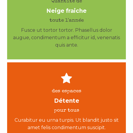
Quantité de
Neige fraiche
toute l'année
Fusce ut tortor tortor. Phasellus dolor
augue, condimentum a efficitur id, venenatis
quis ante.
des espaces
Détente
pour tous
Curabitur eu urna turpis. Ut blandit justo sit
amet felis condimentum suscipit.