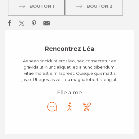
BOUTON 1
BOUTON 2
Rencontrez Léa
Aenean tincidunt eros leo, nec consectetur ex
gravida ut. Nunc aliquet leo a nunc bibendum,
vitae molestie mi laoreet. Quisque quis mattis
justo. Ut egestas velit eu magna lobortis feugiat.
Elle aime