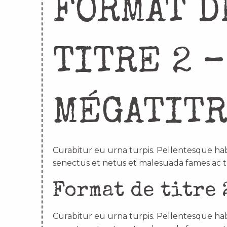
FORMAT D
TITRE 2 –
MÉGATIT
Curabitur eu urna turpis. Pellentesque hab
senectus et netus et malesuada fames ac t
Format de titre 
Curabitur eu urna turpis. Pellentesque hab