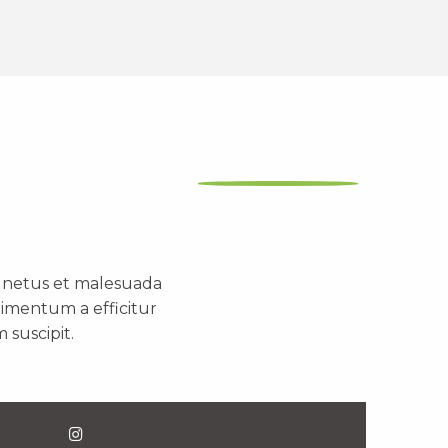
t netus et malesuada
dimentum a efficitur
 suscipit.