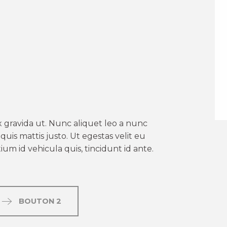
er aux favoris
 gravida ut. Nunc aliquet leo a nunc
uis mattis justo. Ut egestas velit eu
um id vehicula quis, tincidunt id ante.
BOUTON 2