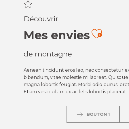
Découvrir
Mes envies
Ajout
de montagne
Aenean tincidunt eros leo, nec consectetur ex
bibendum, vitae molestie mi laoreet. Quisque q
magna lobortis feugiat. Morbi odio purus, preti
Etiam vestibulum ex ac felis lobortis placerat.
BOUTON 1