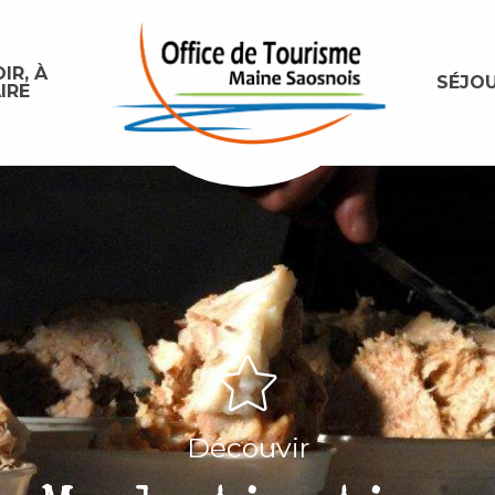
IR, À
SÉJO
IRE
Découvir