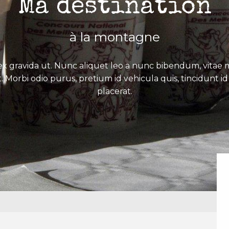
Ma destination
à la montagne
x gravida ut. Nunc aliquet leo a nunc bibendum, vitae mo
. Morbi odio purus, pretium id vehicula quis, tincidunt id 
placerat.