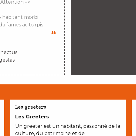
 Attention =>
e habitant morbi
da fames ac turpis
enectus
gestas
Les greeters
Les Greeters
Un greeter est un habitant, passionné de la
culture, du patrimoine et de