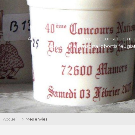
Aenean tincidunt eros leo, nec consectetur e
Ut egestas velit eu magna lobortis feugiat
Accueil
Mes envies