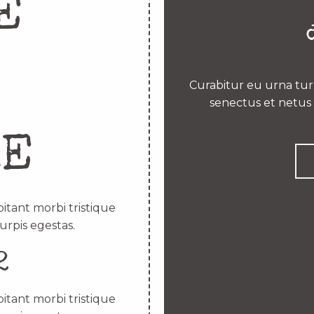
E
Curabitur eu urna turp
senectus et netus 
RE
itant morbi tristique
urpis egestas.
2
itant morbi tristique