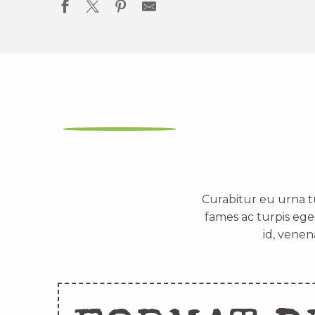
Curabitur eu urna t
fames ac turpis ege
id, venen