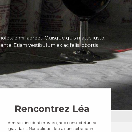
lestie mi laoreet. Quisque quis mattis justo.
ante. Etiam vestibulum ex ac felis lobortis
Rencontrez Léa
Aenean tincidunt eros leo, nec consectetur ex
gravida ut. Nunc aliquet leo a nunc bibendum,