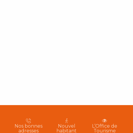
Nos bonnes
Nouvel
L’Office de
adresses
habitant
Tourisme