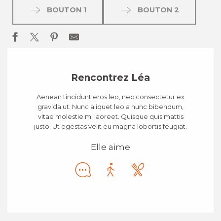
BOUTON 1
BOUTON 2
Rencontrez Léa
Aenean tincidunt eros leo, nec consectetur ex
gravida ut. Nunc aliquet leo a nunc bibendum,
vitae molestie mi laoreet. Quisque quis mattis
justo. Ut egestas velit eu magna lobortis feugiat.
Elle aime