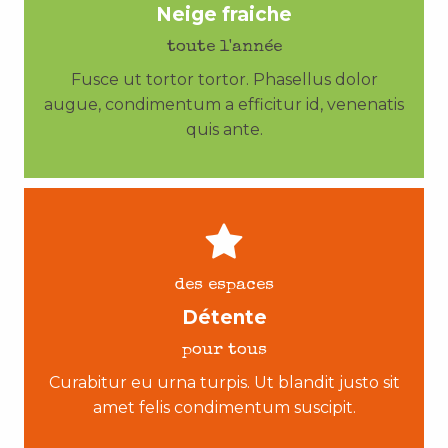
Neige fraiche
toute l'année
Fusce ut tortor tortor. Phasellus dolor
augue, condimentum a efficitur id, venenatis
quis ante.
des espaces
Détente
pour tous
Curabitur eu urna turpis. Ut blandit justo sit
amet felis condimentum suscipit.