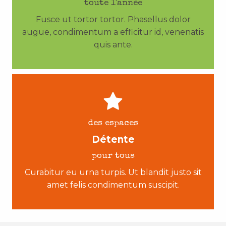
toute l'année
Fusce ut tortor tortor. Phasellus dolor
augue, condimentum a efficitur id, venenatis
quis ante.
des espaces
Détente
pour tous
Curabitur eu urna turpis. Ut blandit justo sit
amet felis condimentum suscipit.