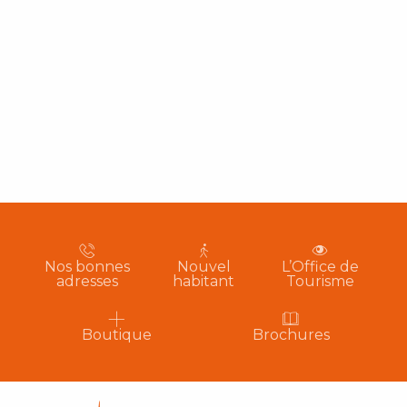
Nos bonnes
Nouvel
L’Office de
adresses
habitant
Tourisme
Boutique
Brochures