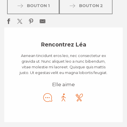
BOUTON 1
BOUTON 2
Rencontrez Léa
Aenean tincidunt eros leo, nec consectetur ex
gravida ut. Nunc aliquet leo a nunc bibendum,
vitae molestie mi laoreet. Quisque quis mattis
justo. Ut egestas velit eu magna lobortis feugiat.
Elle aime