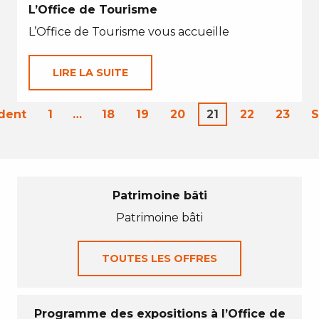
L’Office de Tourisme
L’Office de Tourisme vous accueille
LIRE LA SUITE
dent
1
…
18
19
20
21
22
23
S
Patrimoine bâti
Patrimoine bâti
TOUTES LES OFFRES
Programme des expositions à l’Office de