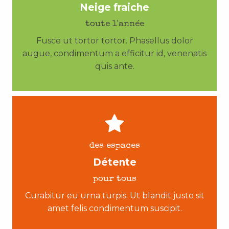
Neige fraiche
toute l'année
Fusce ut tortor tortor. Phasellus dolor
augue, condimentum a efficitur id, venenatis
quis ante.
des espaces
Détente
pour tous
Curabitur eu urna turpis. Ut blandit justo sit
amet felis condimentum suscipit.