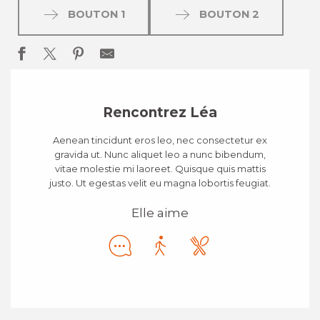
BOUTON 1
BOUTON 2
Rencontrez Léa
Aenean tincidunt eros leo, nec consectetur ex
gravida ut. Nunc aliquet leo a nunc bibendum,
vitae molestie mi laoreet. Quisque quis mattis
justo. Ut egestas velit eu magna lobortis feugiat.
Elle aime