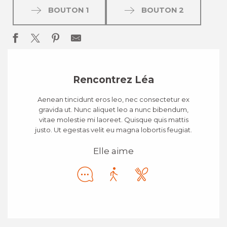
BOUTON 1
BOUTON 2
Rencontrez Léa
Aenean tincidunt eros leo, nec consectetur ex
gravida ut. Nunc aliquet leo a nunc bibendum,
vitae molestie mi laoreet. Quisque quis mattis
justo. Ut egestas velit eu magna lobortis feugiat.
Elle aime