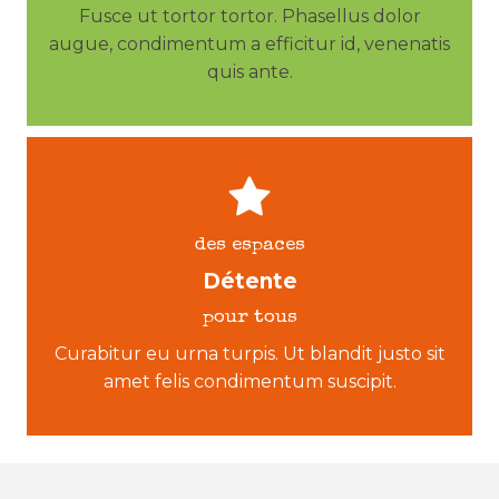
Fusce ut tortor tortor. Phasellus dolor
augue, condimentum a efficitur id, venenatis
quis ante.
des espaces
Détente
pour tous
Curabitur eu urna turpis. Ut blandit justo sit
amet felis condimentum suscipit.