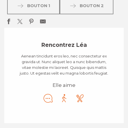
BOUTON 1
BOUTON 2
Rencontrez Léa
Aenean tincidunt eros leo, nec consectetur ex
gravida ut. Nunc aliquet leo a nunc bibendum,
vitae molestie mi laoreet. Quisque quis mattis
justo. Ut egestas velit eu magna lobortis feugiat.
Elle aime