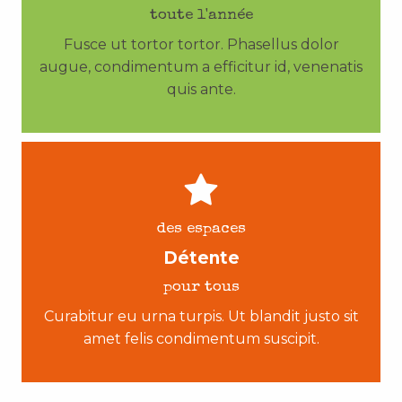
toute l'année
Fusce ut tortor tortor. Phasellus dolor
augue, condimentum a efficitur id, venenatis
quis ante.
des espaces
Détente
pour tous
Curabitur eu urna turpis. Ut blandit justo sit
amet felis condimentum suscipit.