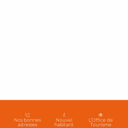
Nos bonnes
Nouvel
L’Office de
adresses
habitant
Tourisme