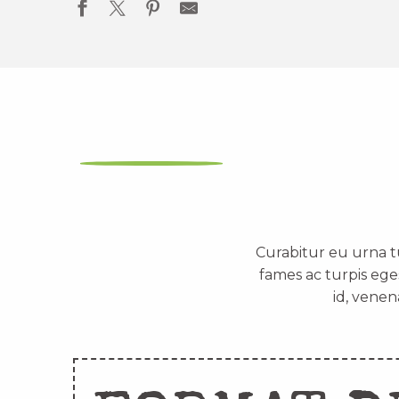
Curabitur eu urna t
fames ac turpis ege
id, venen