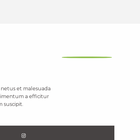
t netus et malesuada
dimentum a efficitur
 suscipit.