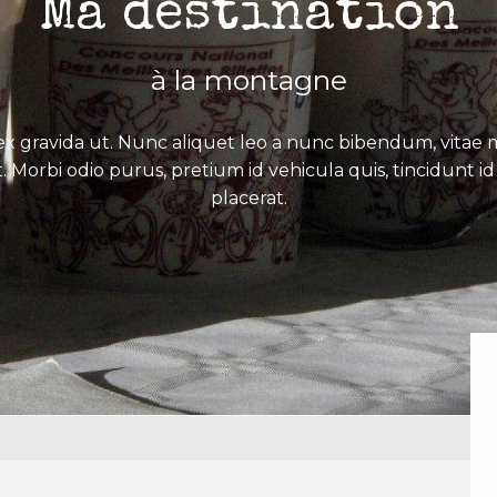
Ma destination
à la montagne
x gravida ut. Nunc aliquet leo a nunc bibendum, vitae mo
. Morbi odio purus, pretium id vehicula quis, tincidunt id 
placerat.