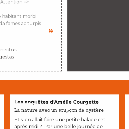
 Attention =>
e habitant morbi
da fames ac turpis
enectus
gestas
EN COUPLE
Les enquêtes d’Amélie Courgette
La nature avec un soupçon de mystère
Et si on allait faire une petite balade cet
après-midi ? Par une belle journée de