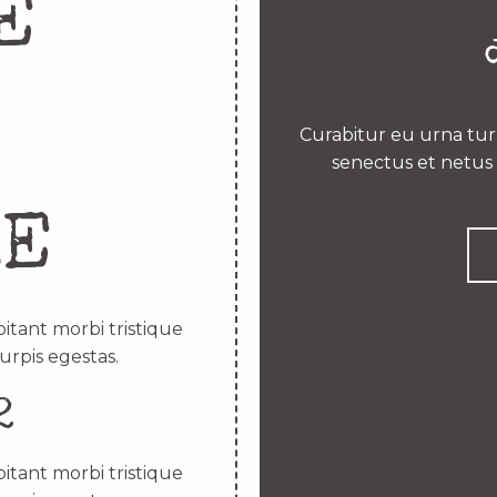
E
Curabitur eu urna turp
senectus et netus 
RE
itant morbi tristique
urpis egestas.
2
itant morbi tristique