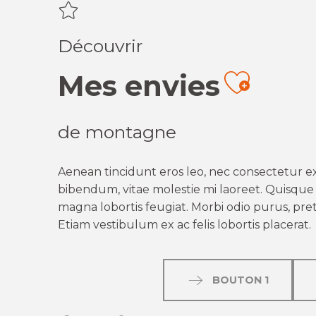
Découvrir
Mes envies
Ajout
de montagne
Aenean tincidunt eros leo, nec consectetur ex
bibendum, vitae molestie mi laoreet. Quisque q
magna lobortis feugiat. Morbi odio purus, preti
Etiam vestibulum ex ac felis lobortis placerat.
BOUTON 1