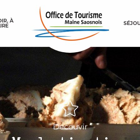
IR, À
SÉJO
IRE
Découvir