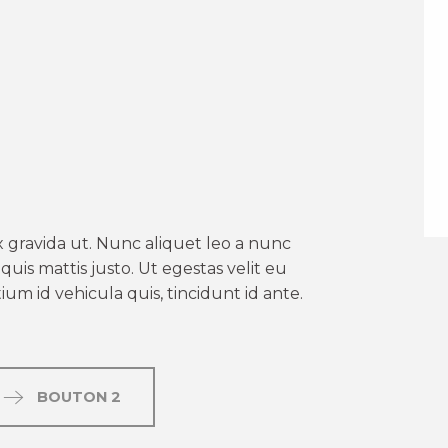
er aux favoris
 gravida ut. Nunc aliquet leo a nunc
uis mattis justo. Ut egestas velit eu
um id vehicula quis, tincidunt id ante.
BOUTON 2