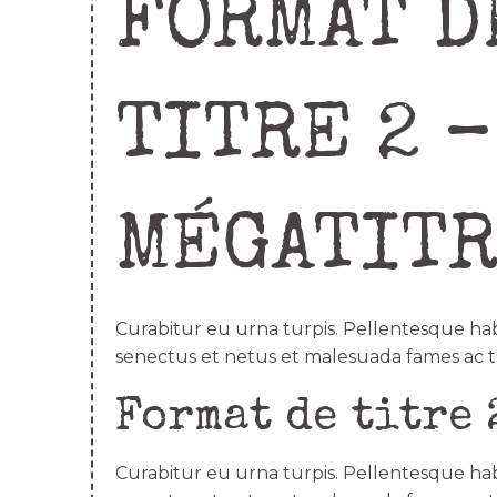
FORMAT D
TITRE 2 –
MÉGATIT
Curabitur eu urna turpis. Pellentesque hab
senectus et netus et malesuada fames ac t
Format de titre 
Curabitur eu urna turpis. Pellentesque hab