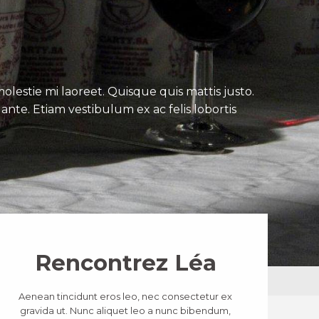
lestie mi laoreet. Quisque quis mattis justo.
ante. Etiam vestibulum ex ac felis lobortis
Rencontrez Léa
Aenean tincidunt eros leo, nec consectetur ex
gravida ut. Nunc aliquet leo a nunc bibendum,