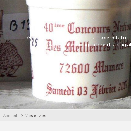
Aenean tincidunt eros leo, nec consectetur e
Ut egestas velit eu magna lobortis feugiat
Accueil
Mes envies