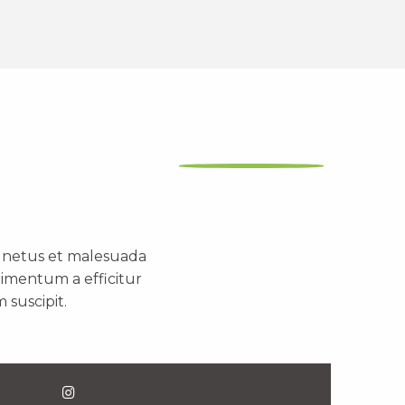
t netus et malesuada
dimentum a efficitur
 suscipit.