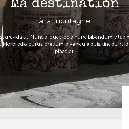
Ma destination
à la montagne
x gravida ut. Nunc aliquet leo a nunc bibendum, vitae mo
. Morbi odio purus, pretium id vehicula quis, tincidunt id 
placerat.