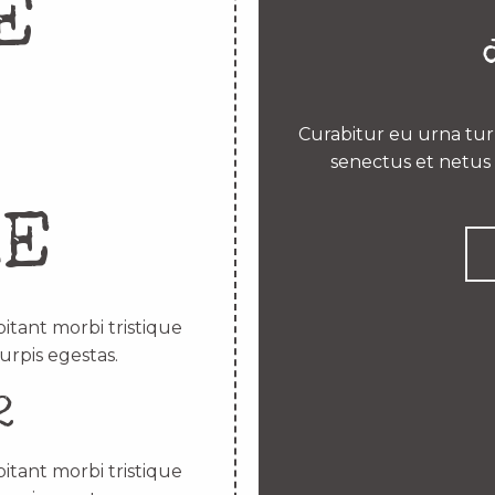
E
Curabitur eu urna turp
senectus et netus 
RE
itant morbi tristique
urpis egestas.
2
itant morbi tristique