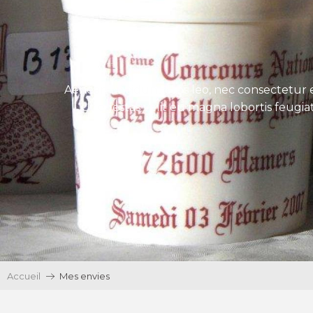
Aenean tincidunt eros leo, nec consectetur e
Ut egestas velit eu magna lobortis feugiat
Accueil
Mes envies