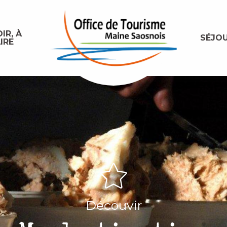
IR, À
SÉJO
IRE
Découvir