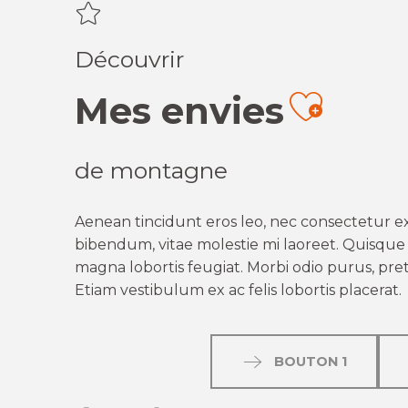
Découvrir
Mes envies
Ajout
de montagne
Aenean tincidunt eros leo, nec consectetur ex
bibendum, vitae molestie mi laoreet. Quisque q
magna lobortis feugiat. Morbi odio purus, preti
Etiam vestibulum ex ac felis lobortis placerat.
BOUTON 1