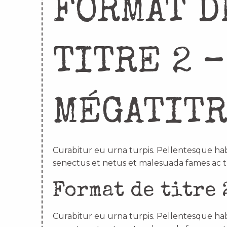
FORMAT D
TITRE 2 –
MÉGATIT
Curabitur eu urna turpis. Pellentesque hab
senectus et netus et malesuada fames ac t
Format de titre 
Curabitur eu urna turpis. Pellentesque hab