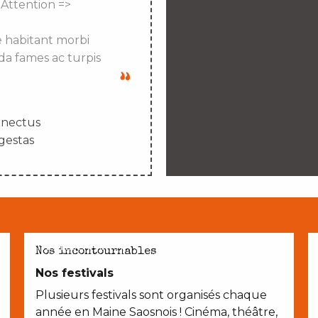
 Attention =>
e habitant morbi
da fames ac turpis
enectus
gestas
AVEC LES ENFANTS
Nos incontournables
Nos festivals
Plusieurs festivals sont organisés chaque
année en Maine Saosnois ! Cinéma, théâtre,