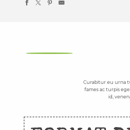
Curabitur eu urna t
fames ac turpis ege
id, venen