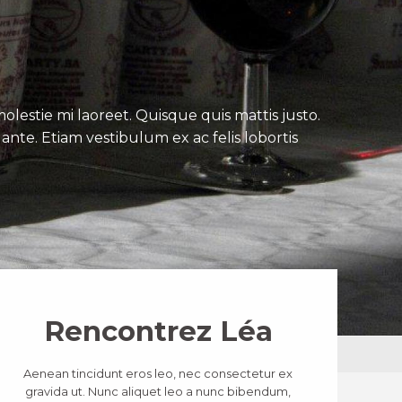
lestie mi laoreet. Quisque quis mattis justo.
ante. Etiam vestibulum ex ac felis lobortis
Rencontrez Léa
Aenean tincidunt eros leo, nec consectetur ex
gravida ut. Nunc aliquet leo a nunc bibendum,