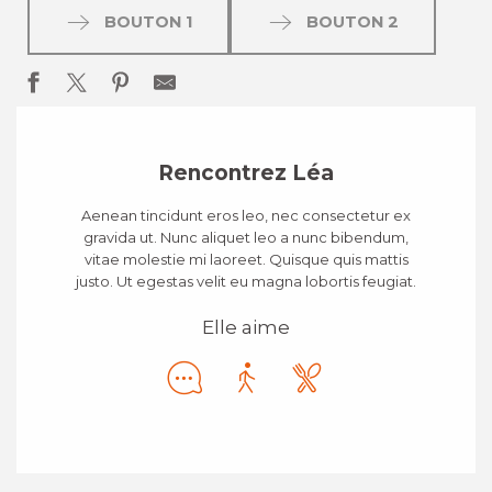
BOUTON 1
BOUTON 2
Rencontrez Léa
Aenean tincidunt eros leo, nec consectetur ex
gravida ut. Nunc aliquet leo a nunc bibendum,
vitae molestie mi laoreet. Quisque quis mattis
justo. Ut egestas velit eu magna lobortis feugiat.
Elle aime