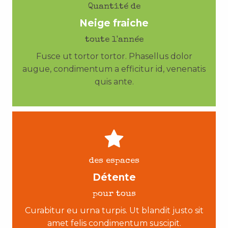
Quantité de
Neige fraiche
toute l'année
Fusce ut tortor tortor. Phasellus dolor
augue, condimentum a efficitur id, venenatis
quis ante.
des espaces
Détente
pour tous
Curabitur eu urna turpis. Ut blandit justo sit
amet felis condimentum suscipit.