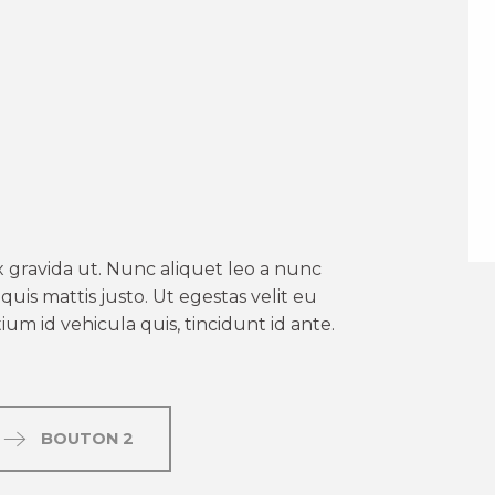
er aux favoris
 gravida ut. Nunc aliquet leo a nunc
uis mattis justo. Ut egestas velit eu
um id vehicula quis, tincidunt id ante.
BOUTON 2