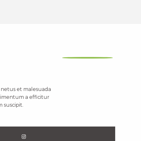
t netus et malesuada
dimentum a efficitur
 suscipit.