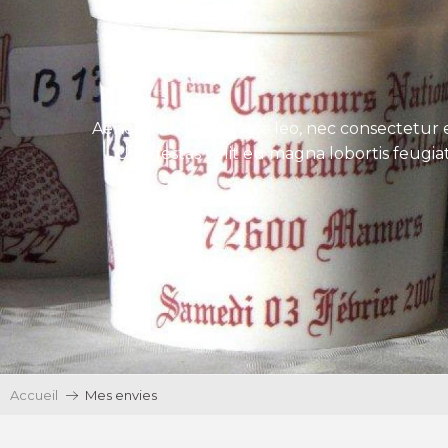
Aenean tincidunt eros leo, nec consectetur e
Ut egestas velit eu magna lobortis feugiat
Accueil
Mes envies