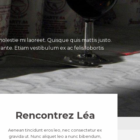
lestie mi laoreet. Quisque quis mattis justo.
ante. Etiam vestibulum ex ac felis lobortis
Rencontrez Léa
Aenean tincidunt eros leo, nec consectetur ex
gravida ut. Nunc aliquet leo a nunc bibendum,