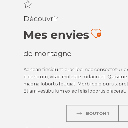
Découvrir
Mes envies
Ajout
de montagne
Aenean tincidunt eros leo, nec consectetur ex
bibendum, vitae molestie mi laoreet. Quisque q
magna lobortis feugiat. Morbi odio purus, preti
Etiam vestibulum ex ac felis lobortis placerat.
BOUTON 1