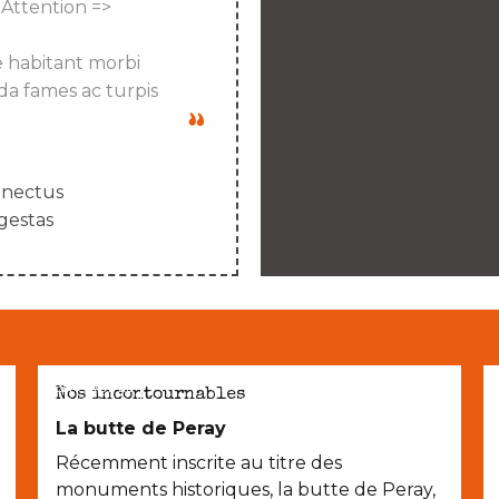
 Attention =>
e habitant morbi
da fames ac turpis
enectus
gestas
EN COUPLE
Nos incontournables
La butte de Peray
Récemment inscrite au titre des
monuments historiques, la butte de Peray,