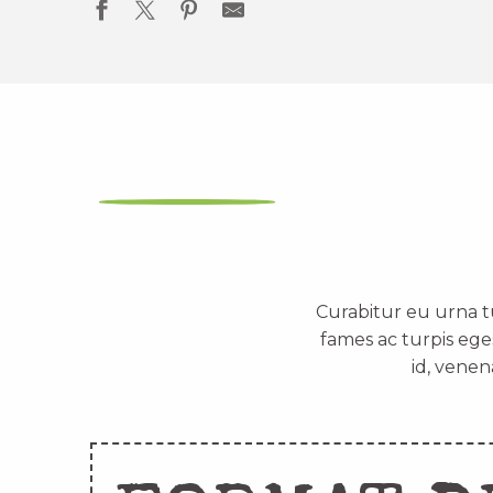
Curabitur eu urna t
fames ac turpis ege
id, venen