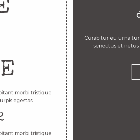
E
Curabitur eu urna turp
senectus et netus 
RE
itant morbi tristique
urpis egestas.
2
itant morbi tristique