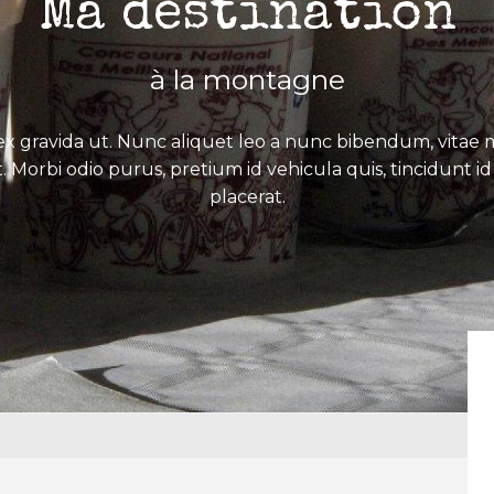
Ma destination
à la montagne
x gravida ut. Nunc aliquet leo a nunc bibendum, vitae mo
. Morbi odio purus, pretium id vehicula quis, tincidunt id 
placerat.