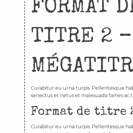
FORMAT D
TITRE 2 –
MÉGATIT
Curabitur eu urna turpis. Pellentesque hab
senectus et netus et malesuada fames ac t
Format de titre 
Curabitur eu urna turpis. Pellentesque hab