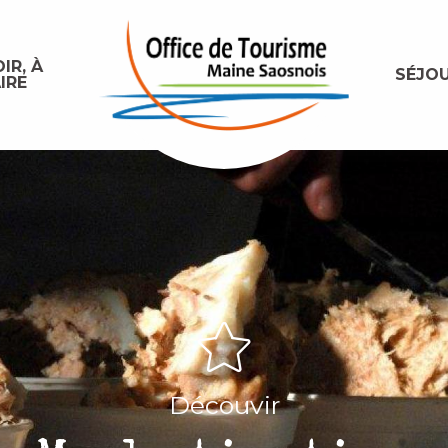
IR, À
SÉJO
IRE
Découvir