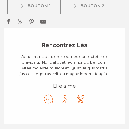
BOUTON 1
BOUTON 2
Rencontrez Léa
Aenean tincidunt eros leo, nec consectetur ex
gravida ut. Nunc aliquet leo a nunc bibendum,
vitae molestie mi laoreet. Quisque quis mattis
justo. Ut egestas velit eu magna lobortis feugiat.
Elle aime