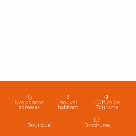
Nos bonnes
Nouvel
L’Office de
adresses
habitant
Tourisme
Boutique
Brochures