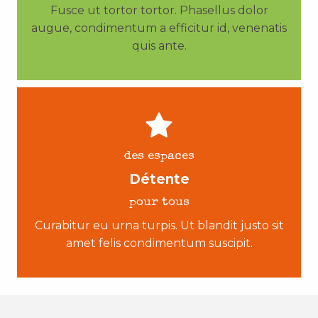
Fusce ut tortor tortor. Phasellus dolor
augue, condimentum a efficitur id, venenatis
quis ante.
des espaces
Détente
pour tous
Curabitur eu urna turpis. Ut blandit justo sit
amet felis condimentum suscipit.