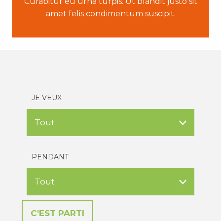
Curabitur eu urna turpis. Ut blandit justo sit
amet felis condimentum suscipit.
JE VEUX
PENDANT