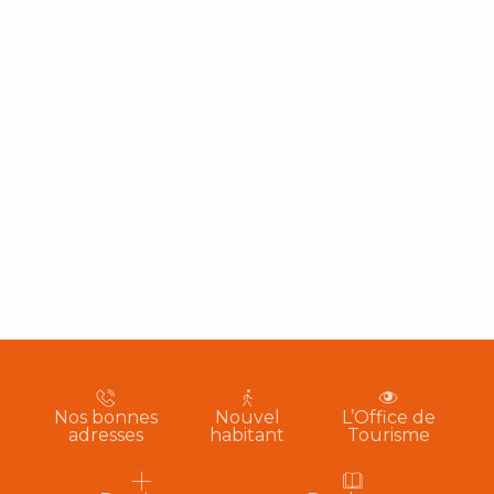
Nos bonnes
Nouvel
L’Office de
adresses
habitant
Tourisme