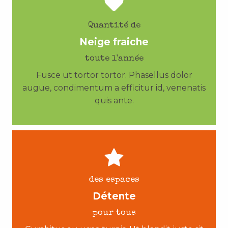
Quantité de
Neige fraiche
toute l'année
Fusce ut tortor tortor. Phasellus dolor
augue, condimentum a efficitur id, venenatis
quis ante.
des espaces
Détente
pour tous