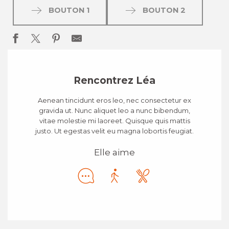
BOUTON 1
BOUTON 2
Rencontrez Léa
Aenean tincidunt eros leo, nec consectetur ex
gravida ut. Nunc aliquet leo a nunc bibendum,
vitae molestie mi laoreet. Quisque quis mattis
justo. Ut egestas velit eu magna lobortis feugiat.
Elle aime