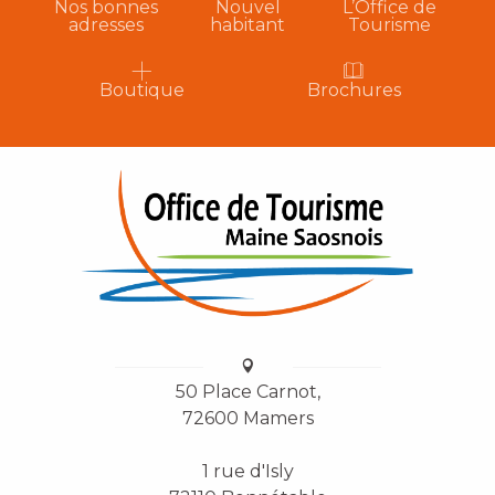
Nos bonnes
Nouvel
L’Office de
adresses
habitant
Tourisme
Boutique
Brochures
50 Place Carnot,
72600 Mamers
1 rue d'Isly