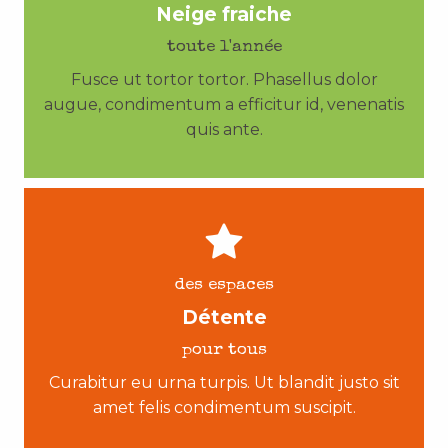
Neige fraiche
toute l'année
Fusce ut tortor tortor. Phasellus dolor
augue, condimentum a efficitur id, venenatis
quis ante.
des espaces
Détente
pour tous
Curabitur eu urna turpis. Ut blandit justo sit
amet felis condimentum suscipit.