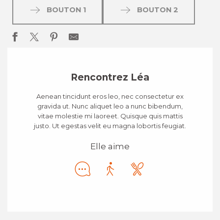
BOUTON 1
BOUTON 2
Rencontrez Léa
Aenean tincidunt eros leo, nec consectetur ex
gravida ut. Nunc aliquet leo a nunc bibendum,
vitae molestie mi laoreet. Quisque quis mattis
justo. Ut egestas velit eu magna lobortis feugiat.
Elle aime