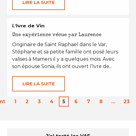
LIRE LA SUITE
EN TOUTES SAISONS
L’Ivre de Vin
Une expérience vécue par Laurence
Originaire de Saint Raphaël dans le Var,
Stéphane et sa petite famille ont posé leurs
valises à Mamers il y a quelques mois. Avec
son épouse Sonia, ils ont ouvert l’Ivre de...
LIRE LA SUITE
nt
1
2
3
4
5
6
7
8
…
23