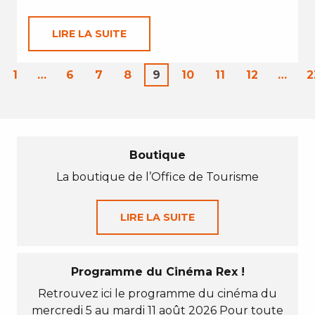
LIRE LA SUITE
1
…
6
7
8
9
10
11
12
…
2
Boutique
La boutique de l’Office de Tourisme
LIRE LA SUITE
Programme du Cinéma Rex !
Retrouvez ici le programme du cinéma du
mercredi 5 au mardi 11 août 2026 Pour toute