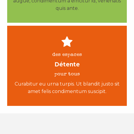
augue, condimentum a efficitur id, venenatis
quis ante.
des espaces
Détente
pour tous
Curabitur eu urna turpis. Ut blandit justo sit
amet felis condimentum suscipit.