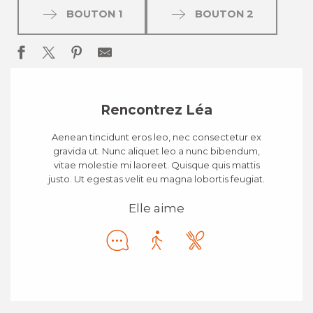
BOUTON 1
BOUTON 2
Rencontrez Léa
Aenean tincidunt eros leo, nec consectetur ex
gravida ut. Nunc aliquet leo a nunc bibendum,
vitae molestie mi laoreet. Quisque quis mattis
justo. Ut egestas velit eu magna lobortis feugiat.
Elle aime