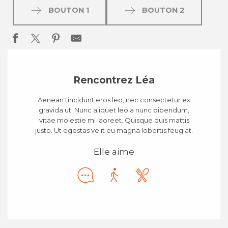
BOUTON 1
BOUTON 2
Rencontrez Léa
Aenean tincidunt eros leo, nec consectetur ex
gravida ut. Nunc aliquet leo a nunc bibendum,
vitae molestie mi laoreet. Quisque quis mattis
justo. Ut egestas velit eu magna lobortis feugiat.
Elle aime