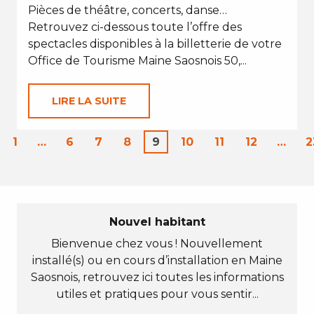
Pièces de théâtre, concerts, danse…
Retrouvez ci-dessous toute l’offre des
spectacles disponibles à la billetterie de votre
Office de Tourisme Maine Saosnois 50,...
LIRE LA SUITE
1
…
6
7
8
9
10
11
12
…
2
Nouvel habitant
Bienvenue chez vous ! Nouvellement
installé(s) ou en cours d’installation en Maine
Saosnois, retrouvez ici toutes les informations
utiles et pratiques pour vous sentir...