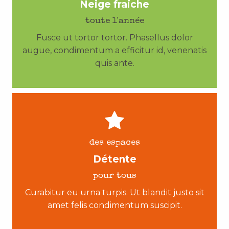
Neige fraiche
toute l'année
Fusce ut tortor tortor. Phasellus dolor
augue, condimentum a efficitur id, venenatis
quis ante.
des espaces
Détente
pour tous
Curabitur eu urna turpis. Ut blandit justo sit
amet felis condimentum suscipit.