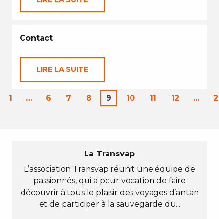
LIRE LA SUITE
Contact
LIRE LA SUITE
1
…
6
7
8
9
10
11
12
…
2
La Transvap
L’association Transvap réunit une équipe de
passionnés, qui a pour vocation de faire
découvrir à tous le plaisir des voyages d’antan
et de participer à la sauvegarde du...