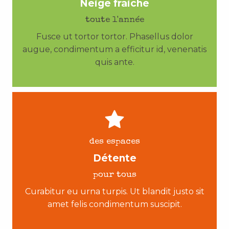
Neige fraiche
toute l'année
Fusce ut tortor tortor. Phasellus dolor
augue, condimentum a efficitur id, venenatis
quis ante.
des espaces
Détente
pour tous
Curabitur eu urna turpis. Ut blandit justo sit
amet felis condimentum suscipit.