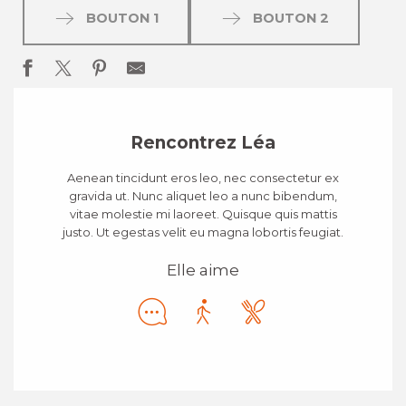
BOUTON 1
BOUTON 2
Rencontrez Léa
Aenean tincidunt eros leo, nec consectetur ex
gravida ut. Nunc aliquet leo a nunc bibendum,
vitae molestie mi laoreet. Quisque quis mattis
justo. Ut egestas velit eu magna lobortis feugiat.
Elle aime