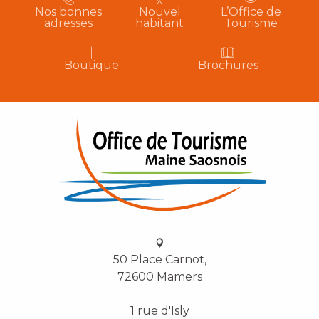
Nos bonnes
Nouvel
L’Office de
adresses
habitant
Tourisme
Boutique
Brochures
50 Place Carnot,
72600 Mamers
1 rue d'Isly