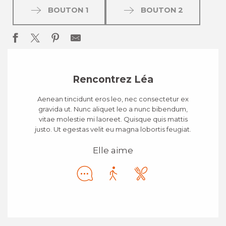
BOUTON 1
BOUTON 2
Rencontrez Léa
Aenean tincidunt eros leo, nec consectetur ex
gravida ut. Nunc aliquet leo a nunc bibendum,
vitae molestie mi laoreet. Quisque quis mattis
justo. Ut egestas velit eu magna lobortis feugiat.
Elle aime