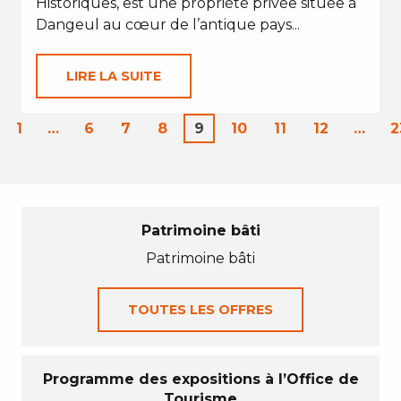
Historiques, est une propriété privée située à
Dangeul au cœur de l’antique pays...
LIRE LA SUITE
1
…
6
7
8
9
10
11
12
…
2
Patrimoine bâti
Patrimoine bâti
TOUTES LES OFFRES
Programme des expositions à l’Office de
Tourisme