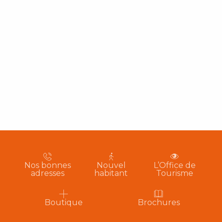
Nos bonnes
Nouvel
L’Office de
adresses
habitant
Tourisme
Boutique
Brochures