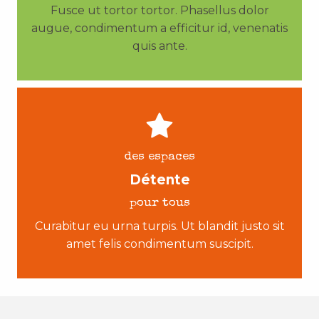
Fusce ut tortor tortor. Phasellus dolor
augue, condimentum a efficitur id, venenatis
quis ante.
des espaces
Détente
pour tous
Curabitur eu urna turpis. Ut blandit justo sit
amet felis condimentum suscipit.