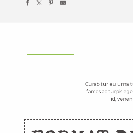
Curabitur eu urna t
fames ac turpis ege
id, venen