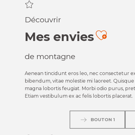
Découvrir
Mes envies
Ajout
de montagne
Aenean tincidunt eros leo, nec consectetur ex
bibendum, vitae molestie mi laoreet. Quisque q
magna lobortis feugiat. Morbi odio purus, preti
Etiam vestibulum ex ac felis lobortis placerat.
BOUTON 1