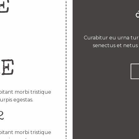
E
Curabitur eu urna turp
senectus et netus 
RE
itant morbi tristique
urpis egestas.
2
itant morbi tristique