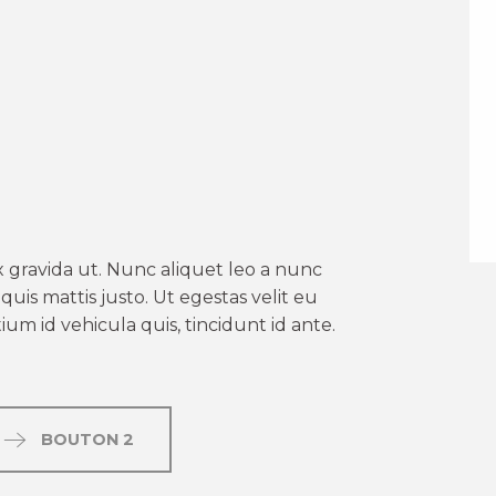
er aux favoris
 gravida ut. Nunc aliquet leo a nunc
uis mattis justo. Ut egestas velit eu
um id vehicula quis, tincidunt id ante.
BOUTON 2