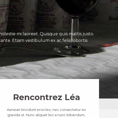
lestie mi laoreet. Quisque quis mattis justo.
ante. Etiam vestibulum ex ac felis lobortis
Rencontrez Léa
Aenean tincidunt eros leo, nec consectetur ex
gravida ut. Nunc aliquet leo a nunc bibendum,