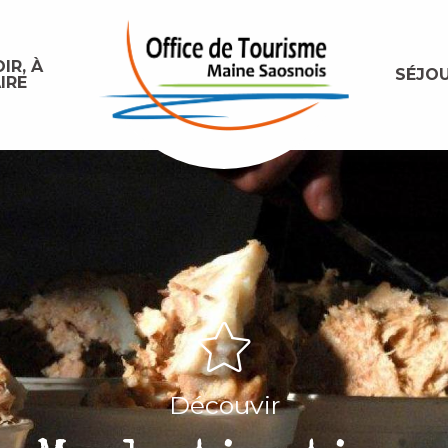
IR, À
SÉJO
IRE
Découvir