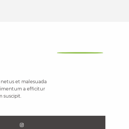
t netus et malesuada
dimentum a efficitur
 suscipit.