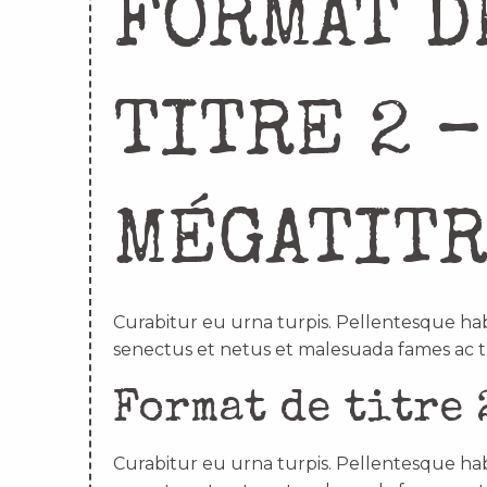
FORMAT D
TITRE 2 –
MÉGATIT
Curabitur eu urna turpis. Pellentesque hab
senectus et netus et malesuada fames ac t
Format de titre 
Curabitur eu urna turpis. Pellentesque hab