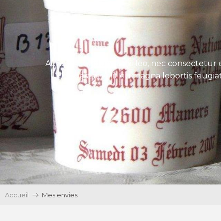
Aenean tincidunt eros leo, nec consectetur e
Ut egestas velit eu magna lobortis feugiat
Accueil
Mes envies