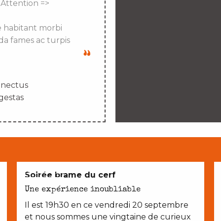
 Attention =>
e habitant morbi
da fames ac turpis
enectus
gestas
EN COUPLE
Soirée brame du cerf
Une expérience inoubliable
Il est 19h30 en ce vendredi 20 septembre
et nous sommes une vingtaine de curieux