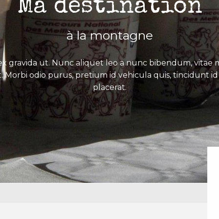
Ma destination
à la montagne
x gravida ut. Nunc aliquet leo a nunc bibendum, vitae mo
. Morbi odio purus, pretium id vehicula quis, tincidunt id 
placerat.