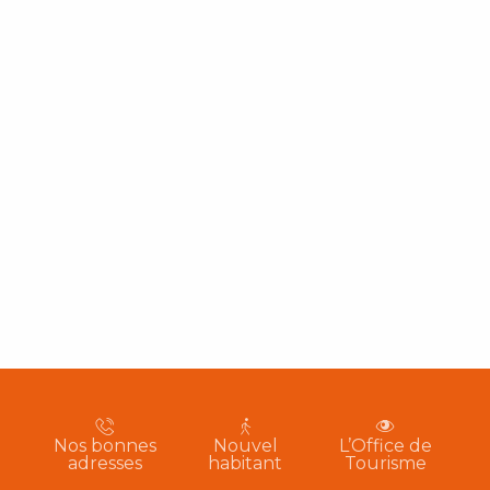
Nos bonnes
Nouvel
L’Office de
adresses
habitant
Tourisme