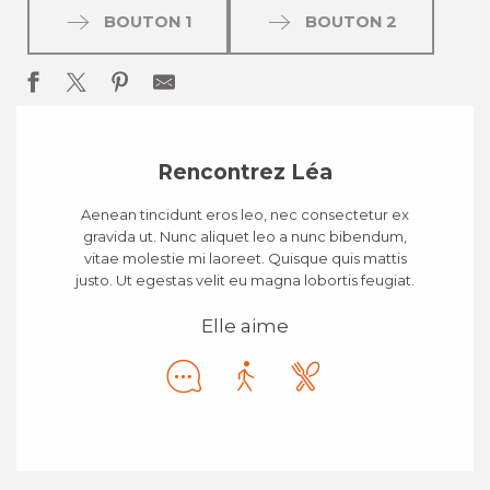
BOUTON 1
BOUTON 2
Rencontrez Léa
Aenean tincidunt eros leo, nec consectetur ex
gravida ut. Nunc aliquet leo a nunc bibendum,
vitae molestie mi laoreet. Quisque quis mattis
justo. Ut egestas velit eu magna lobortis feugiat.
Elle aime