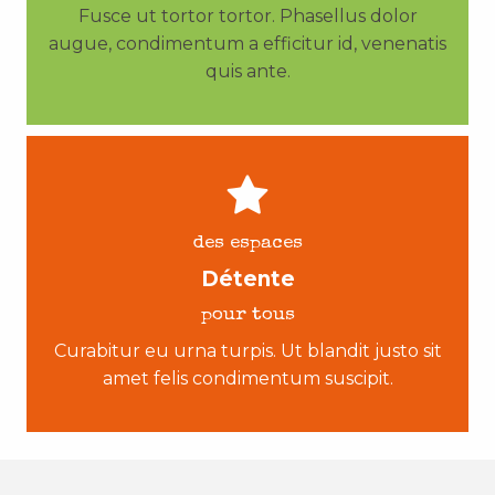
Fusce ut tortor tortor. Phasellus dolor
augue, condimentum a efficitur id, venenatis
quis ante.
des espaces
Détente
pour tous
Curabitur eu urna turpis. Ut blandit justo sit
amet felis condimentum suscipit.