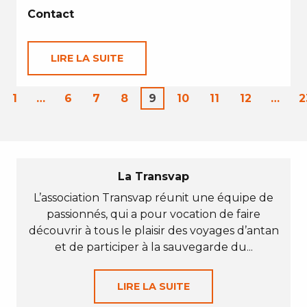
Contact
LIRE LA SUITE
1
…
6
7
8
9
10
11
12
…
2
La Transvap
L’association Transvap réunit une équipe de
passionnés, qui a pour vocation de faire
découvrir à tous le plaisir des voyages d’antan
et de participer à la sauvegarde du...
LIRE LA SUITE