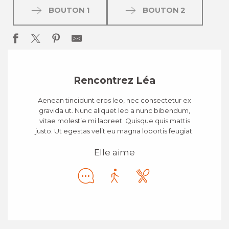
BOUTON 1
BOUTON 2
Rencontrez Léa
Aenean tincidunt eros leo, nec consectetur ex
gravida ut. Nunc aliquet leo a nunc bibendum,
vitae molestie mi laoreet. Quisque quis mattis
justo. Ut egestas velit eu magna lobortis feugiat.
Elle aime