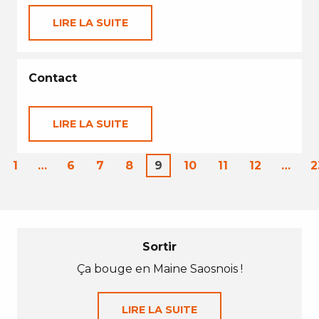
LIRE LA SUITE
Contact
LIRE LA SUITE
1
…
6
7
8
9
10
11
12
…
2
Sortir
Ça bouge en Maine Saosnois !
LIRE LA SUITE