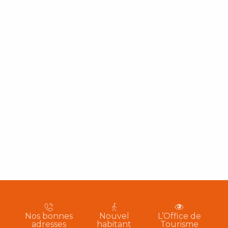
Nos bonnes
Nouvel
L’Office de
adresses
habitant
Tourisme