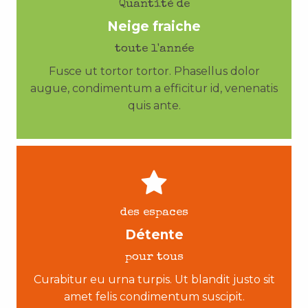
Quantité de
Neige fraiche
toute l'année
Fusce ut tortor tortor. Phasellus dolor
augue, condimentum a efficitur id, venenatis
quis ante.
des espaces
Détente
pour tous
Curabitur eu urna turpis. Ut blandit justo sit
amet felis condimentum suscipit.