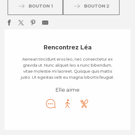
BOUTON 1
BOUTON 2
Rencontrez Léa
Aenean tincidunt eros leo, nec consectetur ex
gravida ut. Nunc aliquet leo a nunc bibendum,
vitae molestie mi laoreet. Quisque quis mattis
justo. Ut egestas velit eu magna lobortis feugiat.
Elle aime