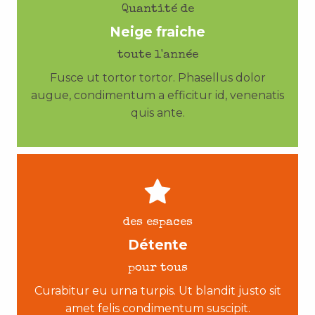
Quantité de
Neige fraiche
toute l'année
Fusce ut tortor tortor. Phasellus dolor
augue, condimentum a efficitur id, venenatis
quis ante.
des espaces
Détente
pour tous
Curabitur eu urna turpis. Ut blandit justo sit
amet felis condimentum suscipit.