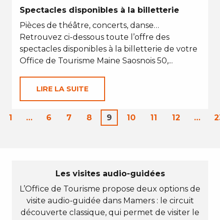
Spectacles disponibles à la billetterie
Pièces de théâtre, concerts, danse…
Retrouvez ci-dessous toute l’offre des
spectacles disponibles à la billetterie de votre
Office de Tourisme Maine Saosnois 50,...
LIRE LA SUITE
1
…
6
7
8
9
10
11
12
…
2
Les visites audio-guidées
L’Office de Tourisme propose deux options de
visite audio-guidée dans Mamers : le circuit
découverte classique, qui permet de visiter le