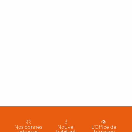
Nos bonnes
Nouvel
L’Office de
adresses
habitant
Tourisme