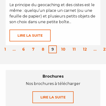
Le principe du geocaching et des cistes est le
même : quelqu’un place un carnet (ou une
feuille de papier) et plusieurs petits objets de
son choix dans une petite boîte...
LIRE LA SUITE
1
…
6
7
8
9
10
11
12
…
2
Brochures
Nos brochures à télécharger
LIRE LA SUITE