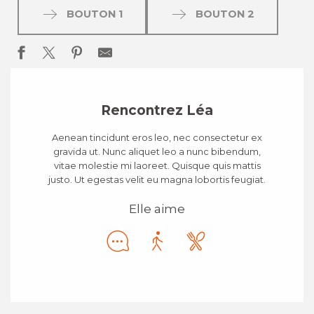
BOUTON 1
BOUTON 2
Rencontrez Léa
Aenean tincidunt eros leo, nec consectetur ex
gravida ut. Nunc aliquet leo a nunc bibendum,
vitae molestie mi laoreet. Quisque quis mattis
justo. Ut egestas velit eu magna lobortis feugiat.
Elle aime