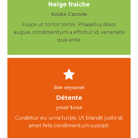
Neige fraiche
toute l'année
Fusce ut tortor tortor. Phasellus dolor
augue, condimentum a efficitur id, venenatis
quis ante.
des espaces
Détente
pour tous
Curabitur eu urna turpis. Ut blandit justo sit
amet felis condimentum suscipit.