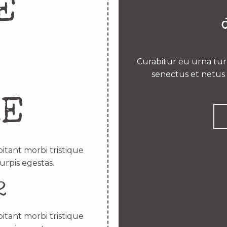
E
Curabitur eu urna turp
senectus et netus 
RE
itant morbi tristique
urpis egestas.
2
itant morbi tristique