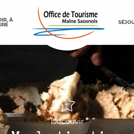
IR, À
SÉJO
IRE
Découvir