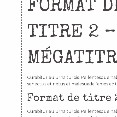
FORMAT D
TITRE 2 –
MÉGATIT
Curabitur eu urna turpis. Pellentesque hab
senectus et netus et malesuada fames ac t
Format de titre 
Curabitur eu urna turpis. Pellentesque hab