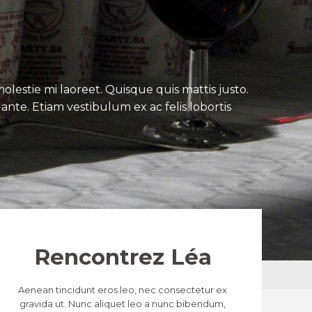
lestie mi laoreet. Quisque quis mattis justo.
ante. Etiam vestibulum ex ac felis lobortis
Rencontrez Léa
Aenean tincidunt eros leo, nec consectetur ex
gravida ut. Nunc aliquet leo a nunc bibendum,