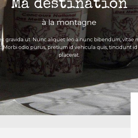
Ma destination
à la montagne
x gravida ut. Nunc aliquet leo a nunc bibendum, vitae mo
. Morbi odio purus, pretium id vehicula quis, tincidunt id 
placerat.