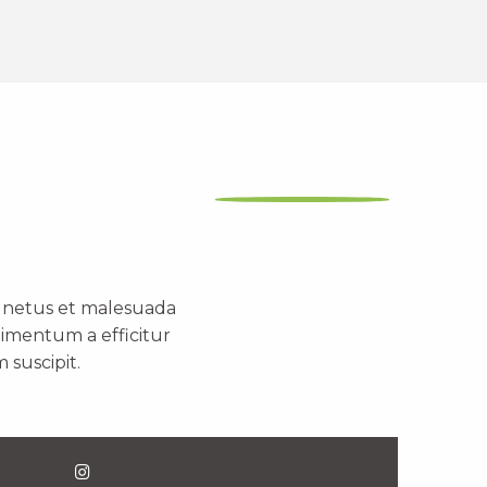
t netus et malesuada
dimentum a efficitur
 suscipit.