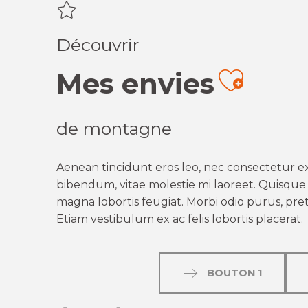
Découvrir
Mes envies
Ajout
de montagne
Aenean tincidunt eros leo, nec consectetur ex
bibendum, vitae molestie mi laoreet. Quisque q
magna lobortis feugiat. Morbi odio purus, preti
Etiam vestibulum ex ac felis lobortis placerat.
BOUTON 1