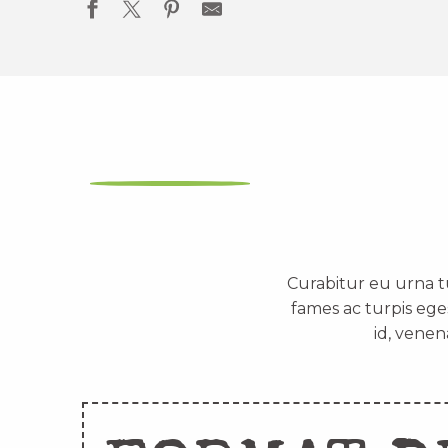
Curabitur eu urna t
fames ac turpis ege
id, venen