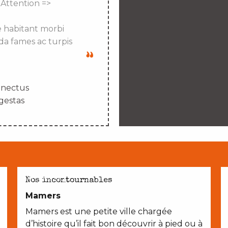
 Attention =>
e habitant morbi
da fames ac turpis
enectus
gestas
EN COUPLE
Nos incontournables
Mamers
Mamers est une petite ville chargée
d’histoire qu’il fait bon découvrir à pied ou à