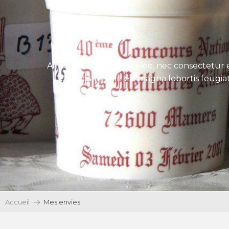
Aenean tincidunt eros leo, nec consectetur e
Ut egestas velit eu magna lobortis feugiat
Accueil
Mes envies