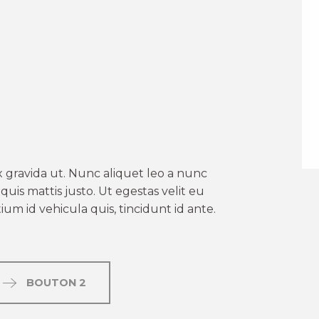
er aux favoris
 gravida ut. Nunc aliquet leo a nunc
uis mattis justo. Ut egestas velit eu
um id vehicula quis, tincidunt id ante.
BOUTON 2