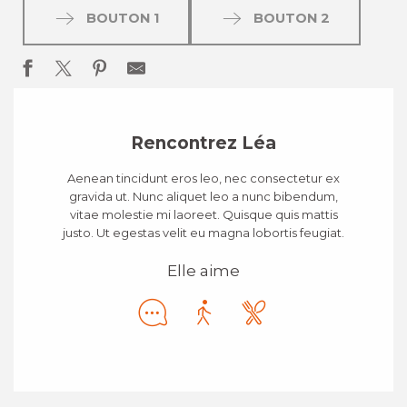
BOUTON 1
BOUTON 2
Rencontrez Léa
Aenean tincidunt eros leo, nec consectetur ex
gravida ut. Nunc aliquet leo a nunc bibendum,
vitae molestie mi laoreet. Quisque quis mattis
justo. Ut egestas velit eu magna lobortis feugiat.
Elle aime