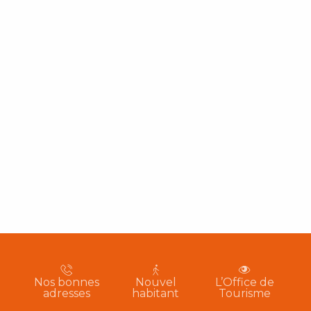
Nos bonnes
Nouvel
L’Office de
adresses
habitant
Tourisme