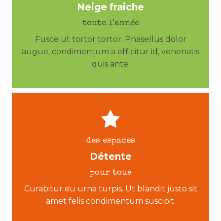
Neige fraiche
toute l'année
Fusce ut tortor tortor. Phasellus dolor
augue, condimentum a efficitur id, venenatis
quis ante.
des espaces
Détente
pour tous
Curabitur eu urna turpis. Ut blandit justo sit
amet felis condimentum suscipit.