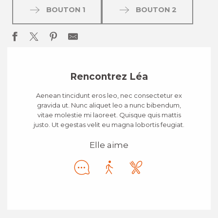
BOUTON 1
BOUTON 2
Rencontrez Léa
Aenean tincidunt eros leo, nec consectetur ex
gravida ut. Nunc aliquet leo a nunc bibendum,
vitae molestie mi laoreet. Quisque quis mattis
justo. Ut egestas velit eu magna lobortis feugiat.
Elle aime