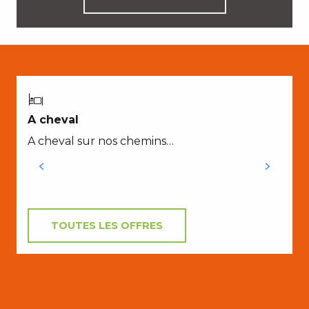
A
A cheval
L
A cheval sur nos chemins…
L
C
TOUTES LES OFFRES