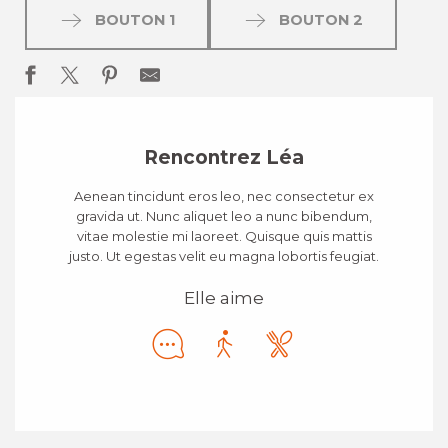
BOUTON 1
BOUTON 2
Rencontrez Léa
Aenean tincidunt eros leo, nec consectetur ex
gravida ut. Nunc aliquet leo a nunc bibendum,
vitae molestie mi laoreet. Quisque quis mattis
justo. Ut egestas velit eu magna lobortis feugiat.
Elle aime