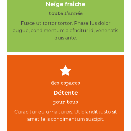
Neige fraiche
toute l'année
Fusce ut tortor tortor. Phasellus dolor
augue, condimentum a efficitur id, venenatis
quis ante.
des espaces
Détente
pour tous
Curabitur eu urna turpis. Ut blandit justo sit
amet felis condimentum suscipit.