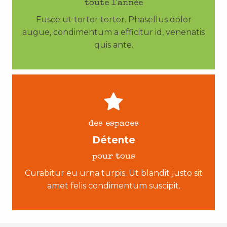
toute l'année
Fusce ut tortor tortor. Phasellus dolor
augue, condimentum a efficitur id, venenatis
quis ante.
des espaces
Détente
pour tous
Curabitur eu urna turpis. Ut blandit justo sit
amet felis condimentum suscipit.