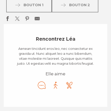
BOUTON 1
BOUTON 2
Rencontrez Léa
Aenean tincidunt eros leo, nec consectetur ex
gravida ut. Nunc aliquet leo a nunc bibendum,
vitae molestie mi laoreet. Quisque quis mattis
justo. Ut egestas velit eu magna lobortis feugiat.
Elle aime