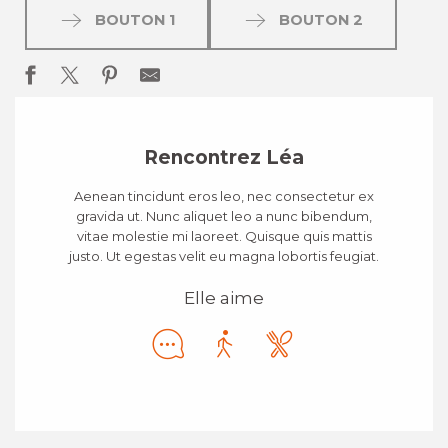
BOUTON 1
BOUTON 2
Rencontrez Léa
Aenean tincidunt eros leo, nec consectetur ex
gravida ut. Nunc aliquet leo a nunc bibendum,
vitae molestie mi laoreet. Quisque quis mattis
justo. Ut egestas velit eu magna lobortis feugiat.
Elle aime