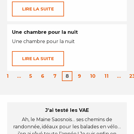
LIRE LA SUITE
Une chambre pour la nuit
Une chambre pour la nuit
LIRE LA SUITE
1
…
5
6
7
8
9
10
11
…
2
J’ai testé les VAE
Ah, le Maine Saosnois… ses chemins de
randonnée, idéaux pour les balades en vélo…
j’en ai rêvé toute l’année ! Je suis enfin en