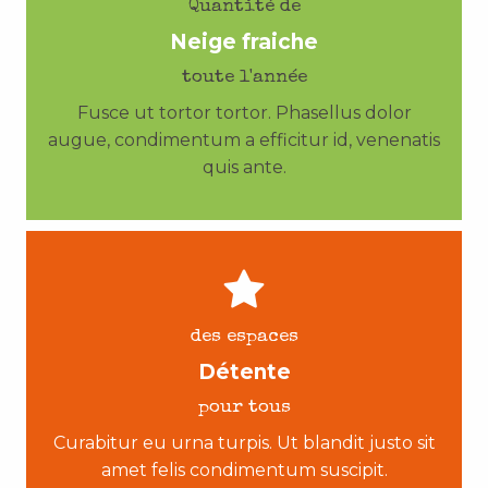
Quantité de
Neige fraiche
toute l'année
Fusce ut tortor tortor. Phasellus dolor
augue, condimentum a efficitur id, venenatis
quis ante.
des espaces
Détente
pour tous
Curabitur eu urna turpis. Ut blandit justo sit
amet felis condimentum suscipit.