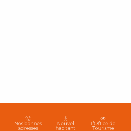
Nos bonnes
Nouvel
L’Office de
adresses
habitant
Tourisme